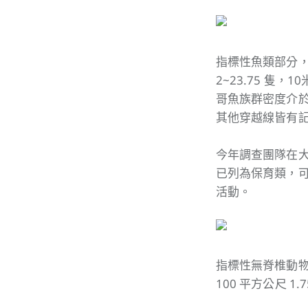
指標性魚類部分，
2~23.75 隻
哥魚族群密度介於1~3
其他穿越線皆有
今年調查團隊在大
已列為保育類，
活動。
指標性無脊椎動
100 平方公尺 1