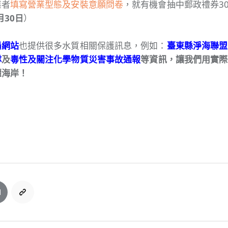
業者
填寫營業型態及安裝意願問卷
，就有機會抽中郵政禮券30
月30日
）
局網站
也提供很多水質相關保護訊息，例如：
臺東縣淨海聯盟
隊
及
毒性及關注化學物質災害事故通報
等資訊，讓我們用實際
麗海岸！