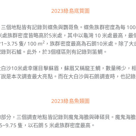
三個地點皆有記錄到蝶魚與鸚哥魚。蝶魚族群密度為每 100
，10米處族群密度皆略高於5米處，其中以龜灣 10 米處最高，最
2
.75 隻/ 100 m
，族群密度最高為石朗10米處。除了大
記錄到石鱸。此外，於3個樣區則有記錄到笛鯛。
白沙10米處幸運目擊蘇眉，蘇眉又稱龍王鯛，數量稀少，
可說是本次調查最大亮點。而在大白沙與石朗調查時，也記錄
物部分，三個調查地點皆記錄到魔鬼海膽與硨磲貝。魔鬼海膽
.75~9.75 隻，以石朗 5 米處族群密度最高。