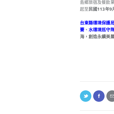
島鄉旅宿及餐飲
起至
民國113年9
台東縣環境保護
賽
、
水環境巡守
海，創造永續美