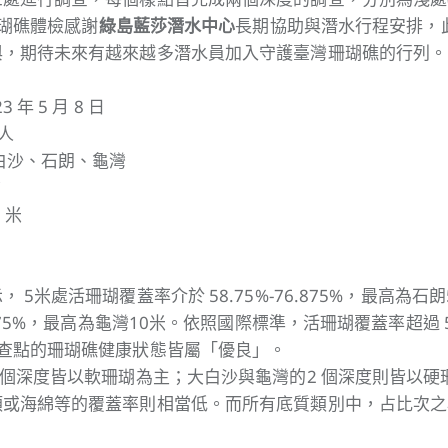
次珊瑚礁體檢感謝
綠島藍莎潛水中心
長期協助與潛水行程安排，
與，期待未來有越來越多潛水員加入守護臺灣珊瑚礁的行列。
 年 5 月 8 日
 人
白沙、石朗、龜灣
C
 米
 5米處活珊瑚覆蓋率介於 58.75%-76.875%，最高為石
.375%，最高為龜灣10米。依照國際標準，活珊瑚覆蓋率超過
調查點的珊瑚礁健康狀態皆屬「優良」。
兩個深度皆以軟珊瑚為主；大白沙與龜灣的2 個深度則皆以硬
類或海綿等的覆蓋率則相當低。而所有底質類別中，占比次之