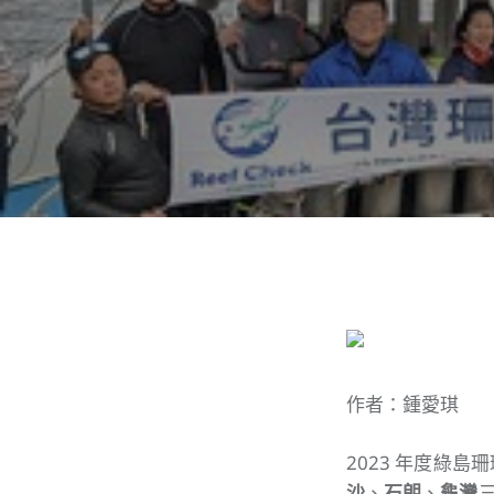
作者：鍾愛琪
2023 年度綠
沙
、
石朗
、
龜灣