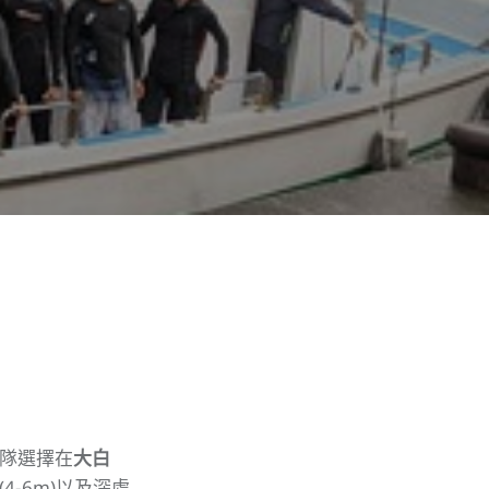
團隊選擇在
大白
-6m)以及深處