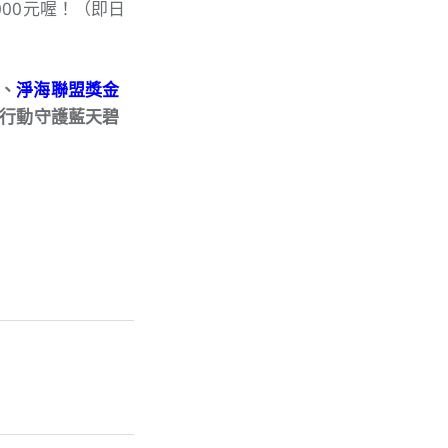
00元喔！（即日
、
淨海聯盟獎金
行動守護藍天碧