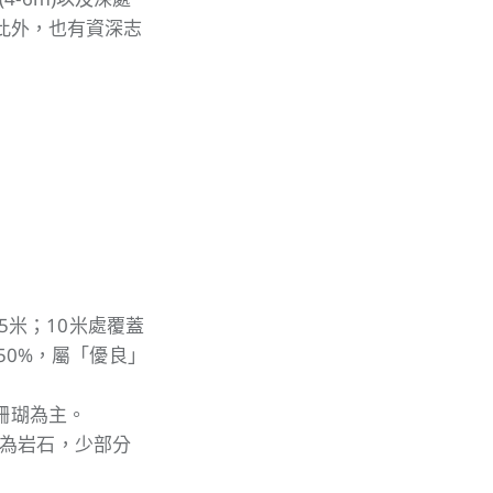
此外，也有資深志
朗5米；10米處覆蓋
 50%，屬「優良」
珊瑚為主。
為岩石，少部分