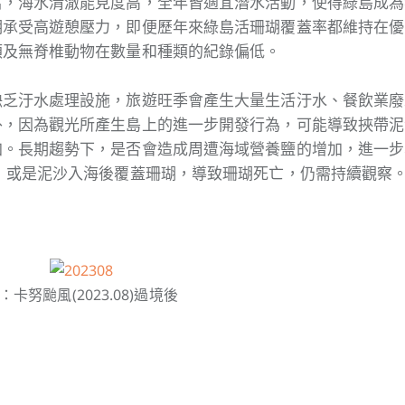
富，海水清澈能見度高，全年皆適宜潛水活動，使得綠島成為
期承受高遊憩壓力，即便歷年來綠島活珊瑚覆蓋率都維持在優
類及無脊椎動物在數量和種類的紀錄偏低。
缺乏汙水處理設施，旅遊旺季會產生大量生活汙水、餐飲業廢
外，因為觀光所產生島上的進一步開發行為，可能導致挾帶泥
加。長期趨勢下，是否會造成周遭海域營養鹽的增加，進一步
衡，或是泥沙入海後覆蓋珊瑚，導致珊瑚死亡，仍需持續觀察
：卡努颱風(2023.08)過境後