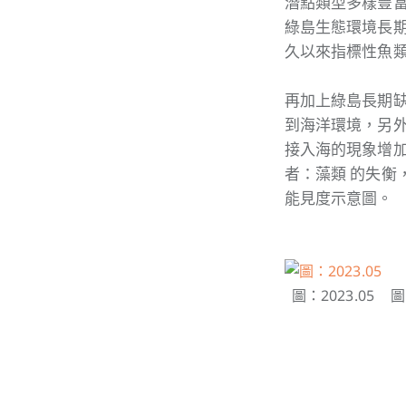
潛點類型多樣豐
綠島生態環境長
久以來指標性魚
再加上綠島長期
到海洋環境，另
接入海的現象增
者：藻類 的失
能見度示意圖。
圖：2023.05
圖