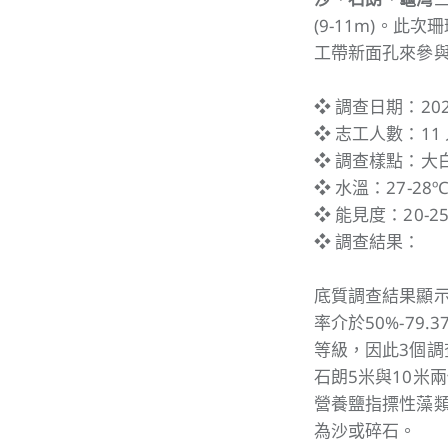
(9-11m)。此
工帶新面孔來參
❖ 調查日期：2023
❖ 志工人數：11
❖ 調查樣點：大
❖ 水溫：27-28º
❖ 能見度：20-25
❖ 調查結果：
底質調查結果顯示，
率介於50%-79
等級，因此3個
石朗5米與10米
營養鹽指摽性藻
為沙或碎石。