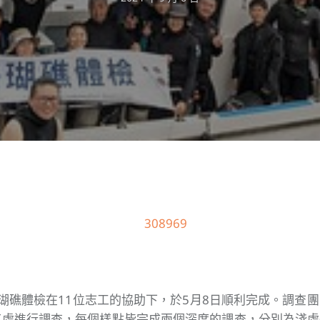
島珊瑚礁體檢在11位志工的協助下，於5月8日順利完成。調查
三處進行調查，每個樣點皆完成兩個深度的調查，分別為淺處(4