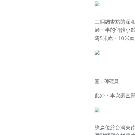
三個調查點的深和淺
過一半的個體小於
灣5米處、10米
圖：硨磲貝
此外，本次調查除
綠島位於台灣東