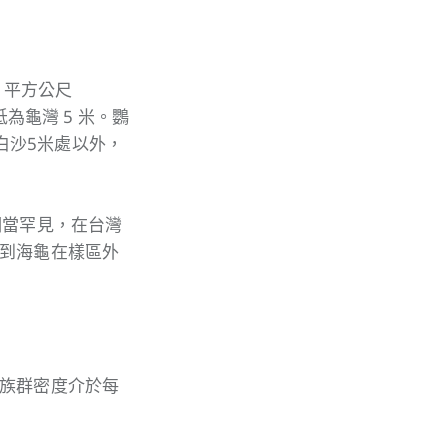
 平方公尺
低為龜灣 5 米。鸚
白沙5米處以外，
相當罕見，在台灣
到海龜在樣區外
族群密度介於每