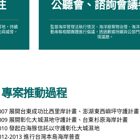
注
公聽會、諮詢會議
等地，持續
監督海岸管理法執行情況、海洋廢棄物治理、海洋
力與威脅，
動串聯相關團體進行倡議，透過數據持續與公部門
境議題。
專案推動過程
007 展開台東成功比西里岸計畫、澎湖東西嶼坪守護計畫
009 展開彰化大城濕地守護計畫、台東杉原海岸計畫
010 發起白海豚信託以守護彰化大城濕地
012-2013 進行台灣本島海岸普查