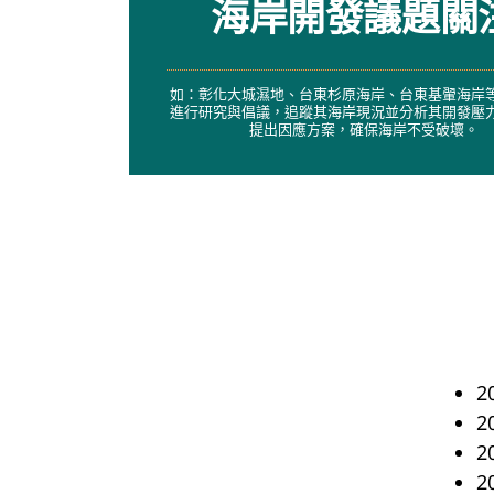
海岸開發議題關
如：彰化大城濕地、台東杉原海岸、台東基翬海岸
進行研究與倡議，追蹤其海岸現況並分析其開發壓
提出因應方案，確保海岸不受破壞。
2
2
2
2