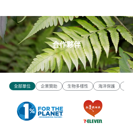
合作夥伴
全部單位
企業贊助
生物多樣性
海洋保護
環