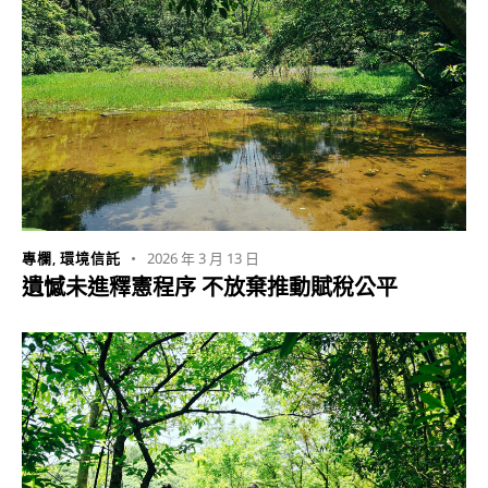
2026 年 3 月 13 日
專欄
,
環境信託
遺憾未進釋憲程序 不放棄推動賦稅公平