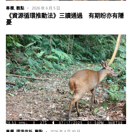
2026 年 6 月 5 日
專欄
,
觀點
《資源循環推動法》三讀通過 有期盼亦有隱
憂
2026 年 4 月 30 日
專欄
,
環境信託
,
觀點