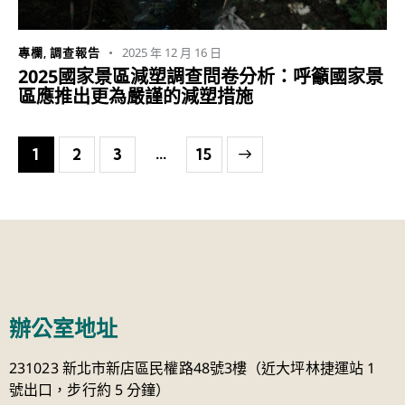
2025 年 12 月 16 日
專欄
,
調查報告
2025國家景區減塑調查問卷分析：呼籲國家景
區應推出更為嚴謹的減塑措施
...
1
2
3
>
15
辦公室地址
231023 新北市新店區民權路48號3樓（近大坪林捷運站 1
號出口，步行約 5 分鐘）