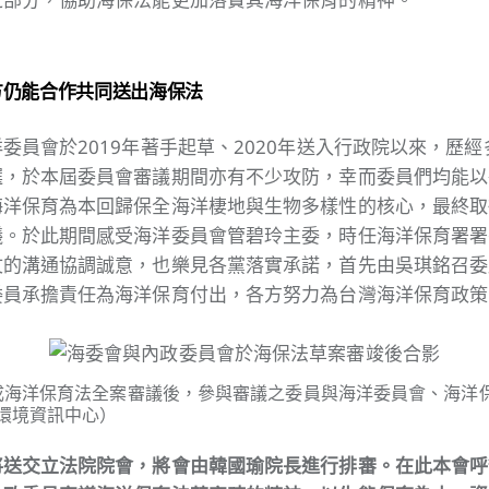
方仍能合作共同送出海保法
委員會於2019年著手起草、2020年送入行政院以來，歷
選，於本屆委員會審議期間亦有不少攻防，幸而委員們均能以
海洋保育為本回歸保全海洋棲地與生物多樣性的核心，最終取
議。於此期間感受海洋委員會管碧玲主委，時任海洋保育署署
文的溝通協調誠意，也樂見各黨落實承諾，首先由吳琪銘召委
委員承擔責任為海洋保育付出，各方努力為台灣海洋保育政策
完成海洋保育法全案審議後，參與審議之委員與海洋委員會、海洋
環境資訊中心）
將送交立法院院會，將會由韓國瑜院長進行排審。在此本會呼