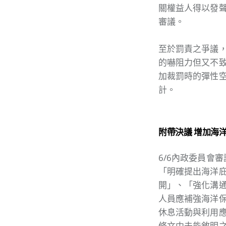
關權益人得以發
審議。
至於罰責之爭議
的嚇阻力但又不
加裁罰時的彈性
計。
附帶決議 增加海
6/6內政委員會
「明確提出海洋
開」、「強化溝
人員應補強海洋
休息活動與利用應
條文中未能敘明