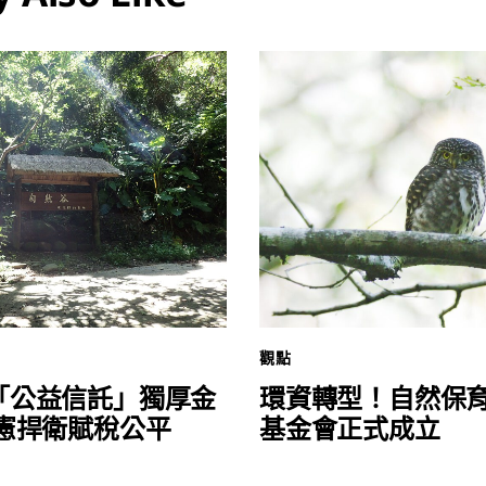
觀點
「公益信託」獨厚金
環資轉型！自然保
釋憲捍衛賦稅公平
基金會正式成立