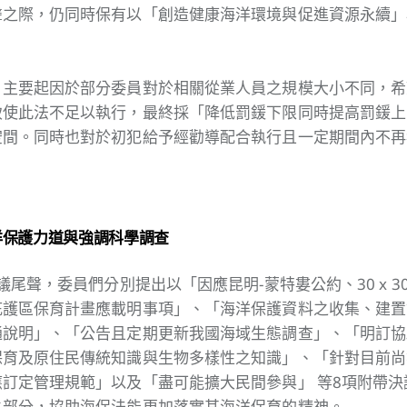
聲之際，仍同時保有以「創造健康海洋環境與促進資源永續」
，主要起因於部分委員對於相關從業人員之規模大小不同，希
致使此法不足以執行，最終採「降低罰鍰下限同時提高罰鍰上
空間。同時也對於初犯給予經勸導配合執行且一定期間內不再
洋保護力道與強調科學調查
審議尾聲，委員們分別提出以「因應昆明-蒙特婁公約、30 x 
庇護區保育計畫應載明事項」、「海洋保護資料之收集、建置
通說明」、「公告且定期更新我國海域生態調查」、「明訂協
保育及原住民傳統知識與生物多樣性之知識」、「針對目前尚
訂定管理規範」以及「盡可能擴大民間參與」 等8項附帶
之部分，協助海保法能更加落實其海洋保育的精神。