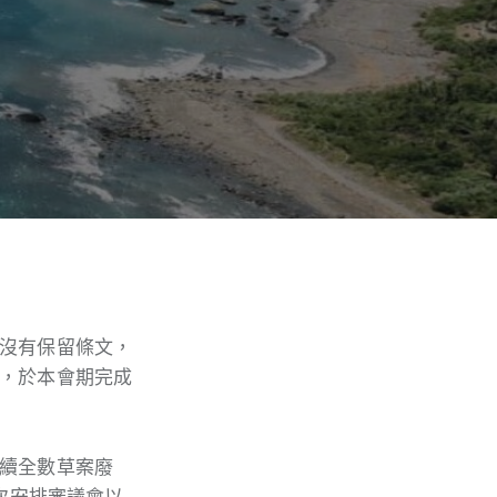
沒有保留條文，
，於本會期完成
續全數草案廢
次安排審議會以