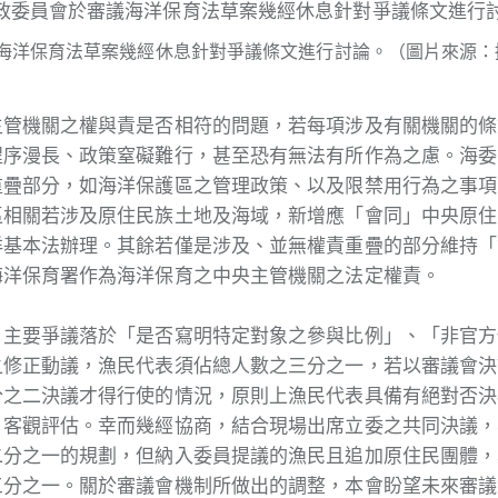
海洋保育法草案幾經休息針對爭議條文進行討論。（圖片來源：
主管機關之權與責是否相符的問題，若每項涉及有關機關的條
程序漫長、政策窒礙難行，甚至恐有無法有所作為之慮。海委
重疊部分，如海洋保護區之管理政策、以及限禁用行為之事項
區相關若涉及原住民族土地及海域，新增應「會同」中央原住
洋基本法辦理。其餘若僅是涉及、並無權責重疊的部分維持「
海洋保育署作為海洋保育之中央主管機關之法定權責。
，主要爭議落於「是否寫明特定對象之參與比例」、「非官方
之修正動議，漁民代表須佔總人數之三分之一，若以審議會決
分之二決議才得行使的情況，原則上漁民代表具備有絕對否決
、客觀評估。幸而幾經協商，結合現場出席立委之共同決議，
二分之一的規劃，但納入委員提議的漁民且追加原住民團體，
三分之一。關於審議會機制所做出的調整，本會盼望未來審議