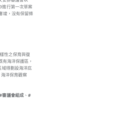
9進行第一次草案
數審竣，沒有保留條
樣性之保育與復
對既有海洋保護區，
區域得劃設海洋庇
) 海洋保育觀察
#審議會組成
、
#