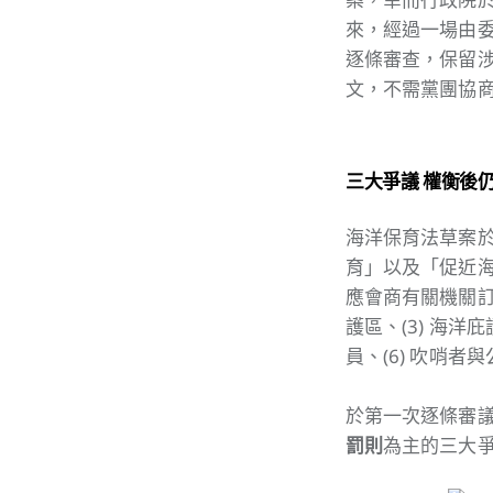
來，經過一場由委
逐條審查，保留涉
文，不需黨團協
三大爭議 權衡後
海洋保育法草案
育」以及「促近海
應會商有關機關訂
護區、(3) 海洋
員、(6) 吹哨者
於第一次逐條審
罰則
為主的三大