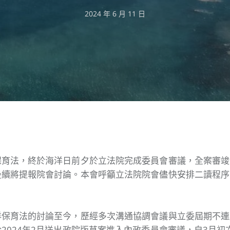
2024 年 6 月 11 日
保育法，終於海洋日前夕於立法院完成委員會審議，全案審竣
後續將提報院會討論。本會呼籲立法院院會儘快安排二讀程序
洋保育法的討論至今，歷經多次溝通協調會議與立委屆期不連
2024年2月送出政院版草案進入內政委員會審議，自3月初