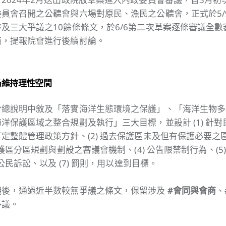
員會召開之公聽會與六場對原民、漁民之公聽會，正式於5/
及三大爭議之10餘條條文，於6/6第二次草案逐條審議全
商，提報院會進行後續討論。
仍維持理性空間
於總說明中敘及「落實海洋生態環境之保護」、「海洋生物多
洋保護區域之整合規劃及執行」三大目標，並設計 (1) 針
定整體管理政策方針、(2) 過去保護區未及但有保護必要之
庇護區分區規劃與劃設之審議會機制、(4) 公告限禁制行為、(5
與公民訴訟、以及 (7) 罰則，用以達到目標。
議後，通過近半數較無爭議之條文，保留涉及
#會同與會商
、
爭議。