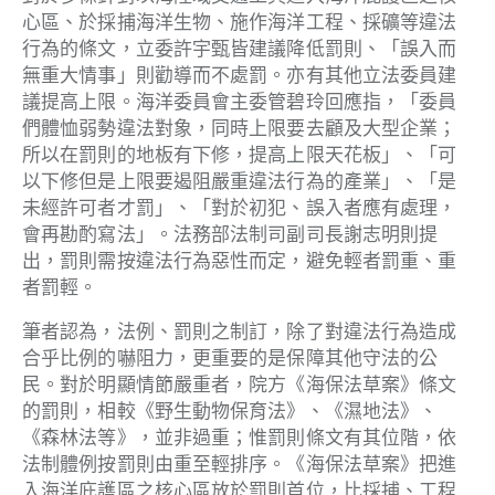
心區、於採捕海洋生物、施作海洋工程、採礦等違法
行為的條文，立委許宇甄皆建議降低罰則、「誤入而
無重大情事」則勸導而不處罰。亦有其他立法委員建
議提高上限。海洋委員會主委管碧玲回應指，「委員
們體恤弱勢違法對象，同時上限要去顧及大型企業；
所以在罰則的地板有下修，提高上限天花板」、「可
以下修但是上限要遏阻嚴重違法行為的產業」、「是
未經許可者才罰」、「對於初犯、誤入者應有處理，
會再勘酌寫法」。法務部法制司副司長謝志明則提
出，罰則需按違法行為惡性而定，避免輕者罰重、重
者罰輕。
筆者認為，法例、罰則之制訂，除了對違法行為造成
合乎比例的嚇阻力，更重要的是保障其他守法的公
民。對於明顯情節嚴重者，院方《海保法草案》條文
的罰則，相較《野生動物保育法》、《濕地法》、
《森林法等》，並非過重；惟罰則條文有其位階，依
法制體例按罰則由重至輕排序。《海保法草案》把進
入海洋庇護區之核心區放於罰則首位，比採捕、工程