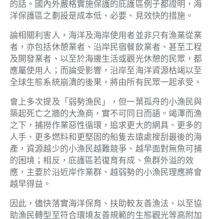
的話。國內外嚴格實施保護的庇護區例子都證明，海
洋保護區之劃設是成本低、必要、見效快的措施。
論相關利害人，海洋及海岸使用者並非只有漁業從業
者，亦包括休憩業者、沿岸民宿餐飲業者、甚至工程
及開發業者、以至於海邊生活或觀光休憩的民眾，都
應屬使用人；而論受影響，沿岸至海洋資源枯竭以至
全球生態系統崩潰的後果，將由所有民眾一起承受。
會上多次提及「弱勢漁民」，但一葉孤舟的小漁民與
築起死亡之牆的大漁商，實不可同日而語。竭澤而漁
之下，捕撈作業惡性循環，追求更大的網具、更多的
人手、更多燃料和更堅固的船隻去遠處搜刮最後的海
產，資源越少的小漁民越難競爭、越早面對無魚可捕
的困境；相反，庇護區若復育有成、魚群外溢的效
應，主要於沿近岸作業群、越弱勢的小漁民理應將會
越早得益。
因此，儘快落實海洋保育、扶助較友善漁法、以至協
助漁民轉型至符合環境友善規範的生態觀光等高附加