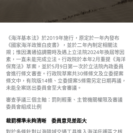
《海洋基本法》於2019年施行，原定於一年內發布
《國家海洋政策白皮書》，並於二年內制定相關法
規；惟因溝通協調需時及遇上立法院2024年換屆等因
素，一直未能完成立法。行政院於本年2月重提《海洋
保育法》草案，並於5月9日第一次於立法院內政委員
會進行條文審查。行政院草案共30條條文及立委提案
條文中，有院版14條、立委提案5條需另定日期再議，
未能全案送出委員會至大會審議。
審查爭議三個主軸：罰則輕重、主管機關權限及審議
委員會組成比例
裁罰標準未夠清晰 委員意見差距大
對於多條針對以海陸域交通工具進入海洋庇護區之核