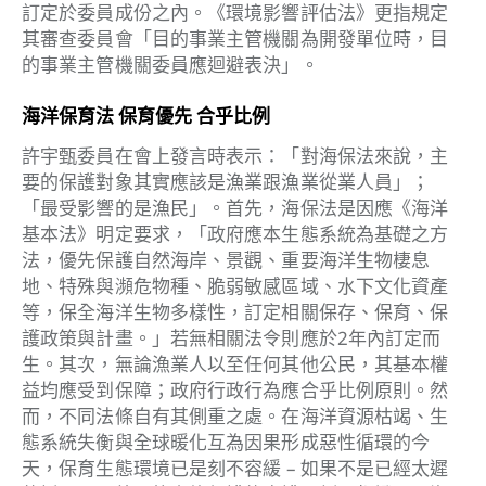
訂定於委員成份之內。《環境影響評估法》更指規定
其審查委員會「目的事業主管機關為開發單位時，目
的事業主管機關委員應迴避表決」。
海洋保育法
保育優先
合乎比例
許宇甄委員在會上發言時表示：「對海保法來說，主
要的保護對象其實應該是漁業跟漁業從業人員」；
「最受影響的是漁民」。首先，海保法是因應《海洋
基本法》明定要求，「政府應本生態系統為基礎之方
法，優先保護自然海岸、景觀、重要海洋生物棲息
地、特殊與瀕危物種、脆弱敏感區域、水下文化資產
等，保全海洋生物多樣性，訂定相關保存、保育、保
護政策與計畫。」若無相關法令則應於2年內訂定而
生。其次，無論漁業人以至任何其他公民，其基本權
益均應受到保障；政府行政行為應合乎比例原則。然
而，不同法條自有其側重之處。在海洋資源枯竭、生
態系統失衡與全球暖化互為因果形成惡性循環的今
天，保育生態環境已是刻不容緩 – 如果不是已經太遲