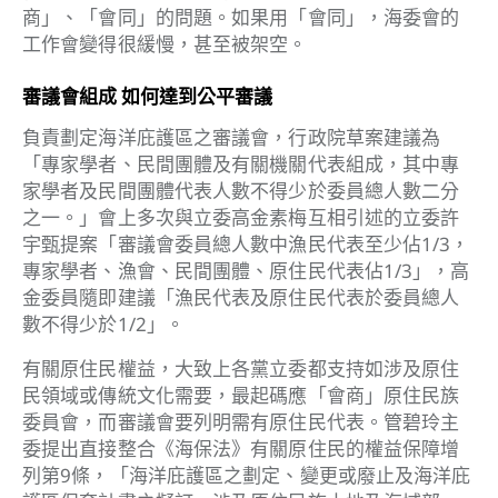
商」、「會同」的問題。如果用「會同」，海委會的
工作會變得很緩慢，甚至被架空。
審議會組成
如何達到公平審議
負責劃定海洋庇護區之審議會，行政院草案建議為
「專家學者、民間團體及有關機關代表組成，其中專
家學者及民間團體代表人數不得少於委員總人數二分
之一。」會上多次與立委高金素梅互相引述的立委許
宇甄提案「審議會委員總人數中漁民代表至少佔1/3，
專家學者、漁會、民間團體、原住民代表佔1/3」，高
金委員隨即建議「漁民代表及原住民代表於委員總人
數不得少於1/2」。
有關原住民權益，大致上各黨立委都支持如涉及原住
民領域或傳統文化需要，最起碼應「會商」原住民族
委員會，而審議會要列明需有原住民代表。管碧玲主
委提出直接整合《海保法》有關原住民的權益保障增
列第9條，「海洋庇護區之劃定、變更或廢止及海洋庇