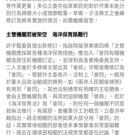
等作業更重；多位立委亦指草案罰則對於作業未能分
別行為規模大小或情節輕重。草案、子法條文之後續
修訂及將來實施的情況，尚需繼續留意。
主管機關若被架空 海洋保育路難行
許宇甄委員提出新修訂，指政院版草案第四條「主管
機關應採取各種海洋保育措施」應加入「會同有關機
關及原住民機關訂定」，並得到高金素梅委員支持。
二人次後於多條條文提出其「會商」字眼皆需修訂為
「會同」。管碧玲主委表示，法制上「會同」一般用
於重大且政治敏感的條例，如《兩岸人民關係條例》
有用到「會同」，其他法制通常有明確的主從關係，
會由主管機關負責、與其他協辦機關「會商」。若於
《海洋保育法》用「會同」，則任何一個機關不同意
就無法推行，有違部、會權責分工的概念。立委洪申
翰指出，過去相關的法例如果大部分用「會同」的
話，其實環境相關的部會很多事情都會非常窒礙難
行，過去在環境部相關的法規常常都是在討論「會