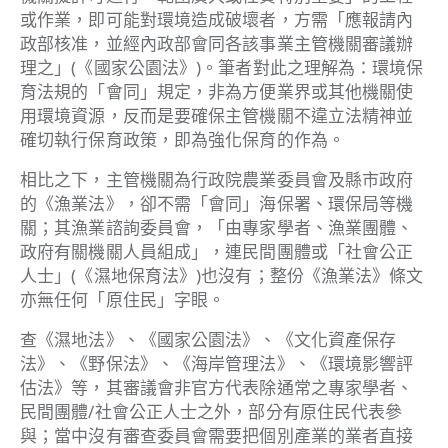
或作業，即可能對環境造成破壞者，方需「應報請內
政部核准，並經內政部會同各該事業主管機關審議辦
理之」(《國家公園法》)。筆者對此之理解為：環境保
育法規的「會同」規定，非為方便業界或其他機關使
用環境資源，反而是要確保主管機關不違立法精神並
確切執行保育政策，即為強化保育的作為。
相比之下，主管機關為行政院農業委員會及縣市政府
的《漁業法》，卻不需「會同」海保署、環保局等機
關；其漁業諮詢委員會，「由專家學者、漁業團體、
政府有關機關人員組成」，連民間團體或「社會公正
人士」(《濕地保育法》)也沒有；整份《漁業法》條文
亦無任何「原住民」字眼。
查《濕地法》、《國家公園法》、《文化資產保存
法》、《野保法》、《海岸管理法》、《環境影響評
估法》等，其審議會非官方代表除通常之專家學者、
民間團體/社會公正人士之外，部分有原住民代表參
與；當中沒有審查委員會需要把個別產業的業者直接