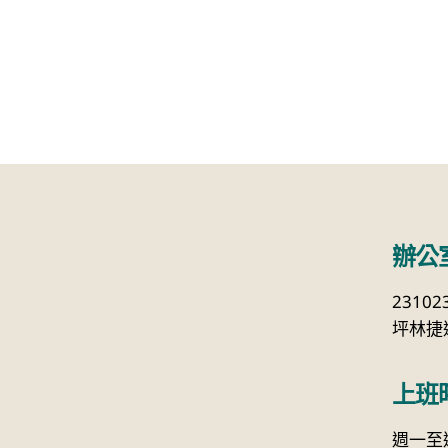
辦公
2310
坪林捷運
上班
週一至週五