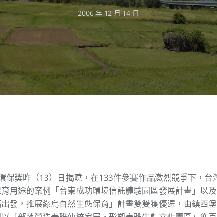
2006 年 12 月 14 日
環保獎昨（13）日揭曉，在133件參賽作品激烈競爭下，台
保育用途的案例「台東成功環境信託體驗園區發展計畫」以及
蝠出發，推展綠島自然生態保育」計畫雙雙獲優選，由鎮西堡
則以「部落營造泰雅傳統家屋，形塑泰雅生態文化園區」獲百