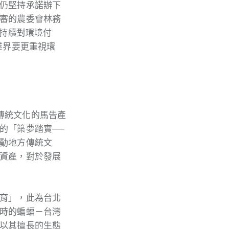
仍堅持承諾辦下
審的農委會林務
業持續對環境付
業界要更重視環
傳統文化的馬告產
的「築夢踏實──
動地方傳統文
資產，對於發展
育」，此為台北
時的蝙蝠－台灣
以其擅長的生態