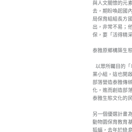
與人文關懷的元
去，期盼喚起國
局保育組組長方國
出，非常不易；他
保，要「活得精
泰雅原鄉構築生態
以眾所矚目的「
業小組，這也開
部落營造泰雅傳
化，進而創造部
泰雅生態文化的民
另一個優選計畫
動物園保育教育
狐蝠，去年於綠