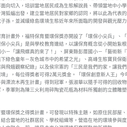
等面向切入，培訓當地居民成為生態解說員、帶領當地中小學
台灣狐蝠出發，建立當地居民對家鄉的認同，將以此為代表的
代子孫，並減緩綠島環境生態近年來所面臨的開發與觀光壓力
保育計畫外，福特保育暨環保獎亦開設了「環保小尖兵」、「
環保小尖兵」是與學校教育連結，以讓保育概念從小開始紥根
國小－「讓飛蝶真的來了！」、屏東縣彭厝國小－「藝術新『
植下綠色童年－灰色城市中的希望之光」、高峰生態寶貝保衛
蝶與飛蛾觀察紀錄」以及侯宗憲的「三民是我們的家，讓我們
環境」，每位得獎者可得2萬元獎金。「環保創意新人王」今
與漂流木再生計畫」得到冠軍，張淑華以隨手可得的回收物件
軍，季軍則為陳三火利用碎陶瓷花瓶為材料所獨創的立體雕塑
育暨環保獎之得獎計畫，可發現以特殊主題，如原住民部屋、
，結合當地的社群居民、學校組織等，營造在地的環境參與度