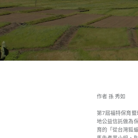
作者 孫 秀如
第7屆福特保育暨
地公益信託做為
育的「從台灣狐
馬告產業小組，