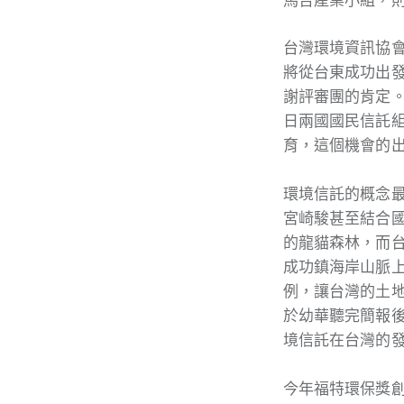
台灣環境資訊協
將從台東成功出
謝評審團的肯定
日兩國國民信託
育，這個機會的
環境信託的概念最
宮崎駿甚至結合
的龍貓森林，而
成功鎮海岸山脈
例，讓台灣的土
於幼華聽完簡報
境信託在台灣的發
今年福特環保獎創