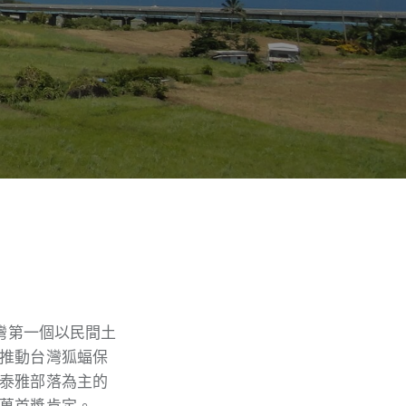
灣第一個以民間土
推動台灣狐蝠保
泰雅部落為主的
萬首獎肯定。