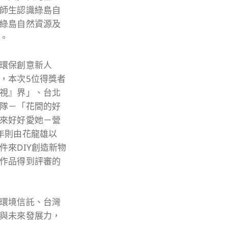
師生認識綠島自
綠島自然資源及
。
環保創意新人
，本次5位得獎者
視』界」、台北
隊－「花間的好
來好好愛她－營
年則由花龍雄以
來DIY創造新物
作品得到評審的
環境信託、台灣
與未來發展力，