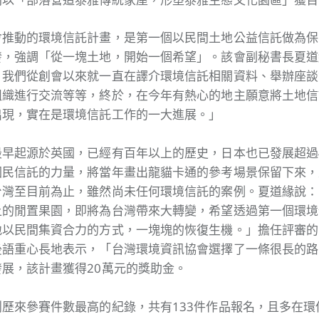
會推動的環境信託計畫，是第一個以民間土地公益信託做為保
發，強調「從一塊土地，開始一個希望」。該會副秘書長夏道
。我們從創會以來就一直在譯介環境信託相關資料、舉辦座談
組織進行交流等等，終於，在今年有熱心的地主願意將土地信
出現，實在是環境信託工作的一大進展。」
早起源於英國，已經有百年以上的歷史，日本也已發展超過
國民信託的力量，將當年畫出龍貓卡通的參考場景保留下來，
台灣至目前為止，雖然尚未任何環境信託的案例。夏道緣說：
上的閒置果園，即將為台灣帶來大轉變，希望透過第一個環境
地以民間集資合力的方式，一塊塊的恢復生機。」擔任評審的
後語重心長地表示，「台灣環境資訊協會選擇了一條很長的路
展，該計畫獲得20萬元的獎助金。
歷來參賽件數最高的紀錄，共有133件作品報名，且多在環