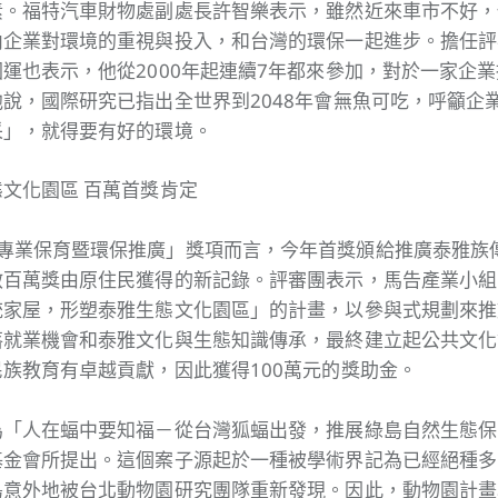
素。福特汽車財物處副處長許智樂表示，雖然近來車市不好，
內企業對環境的重視與投入，和台灣的環保一起進步。擔任評
運也表示，他從2000年起連續7年都來參加，對於一家企
說，國際研究已指出全世界到2048年會無魚可吃，呼籲企
采」，就得要有好的環境。
文化園區 百萬首獎肯定
專業保育暨環保推廣」獎項而言，今年首獎頒給推廣泰雅族
啟百萬獎由原住民獲得的新記錄。評審團表示，馬告產業小組
統家屋，形塑泰雅生態文化園區」的計畫，以參與式規劃來推
落就業機會和泰雅文化與生態知識傳承，最終建立起公共文化
族教育有卓越貢獻，因此獲得100萬元的獎助金。
為「人在蝠中要知福－從台灣狐蝠出發，推展綠島自然生態保
基金會所提出。這個案子源起於一種被學術界記為已經絕種多
島意外地被台北動物園研究團隊重新發現。因此，動物園計畫