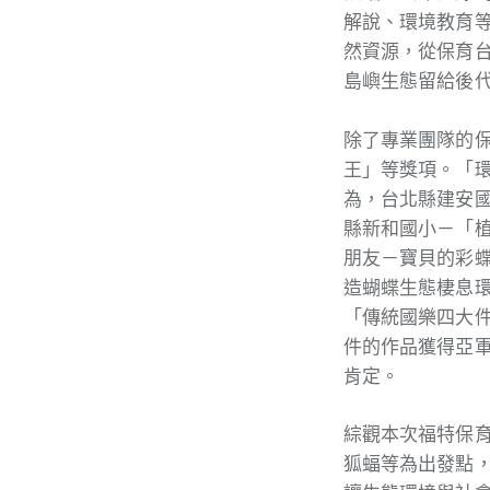
解說、環境教育
然資源，從保育
島嶼生態留給後
除了專業團隊的
王」等獎項。「
為，台北縣建安
縣新和國小－「
朋友－寶貝的彩
造蝴蝶生態棲息
「傳統國樂四大件
件的作品獲得亞
肯定。
綜觀本次福特保
狐蝠等為出發點