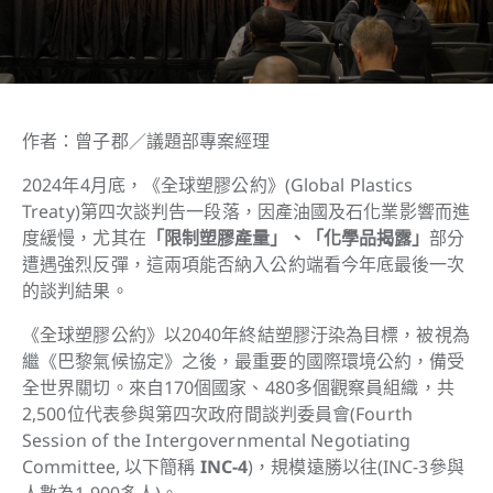
作者：曾子郡／議題部專案經理
2024年4月底，《全球塑膠公約》(Global Plastics
Treaty)第四次談判告一段落，因產油國及石化業影響而進
度緩慢，尤其在
「限制塑膠產量」、「化學品揭露」
部分
遭遇強烈反彈，這兩項能否納入公約端看今年底最後一次
的談判結果。
《全球塑膠公約》以2040年終結塑膠汙染為目標，被視為
繼《巴黎氣候協定》之後，最重要的國際環境公約，備受
全世界關切。來自170個國家、480多個觀察員組織，共
2,500位代表參與第四次政府間談判委員會(Fourth
Session of the Intergovernmental Negotiating
Committee, 以下簡稱
INC-4
)，規模遠勝以往(INC-3參與