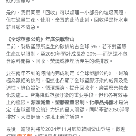
錢的金雞母。
是的，我們同意「回收」可以處理一小部分的垃圾問題，
但在過量生產、使用、棄置的此時此刻，回收僅是杯水車
薪且緩不濟急。
《全球塑膠公約》年底決戰釜山
目前，製造塑膠所產生的碳排約占全球 5%，若不對塑膠
生產加以限制，至2050年預計成長為 20%──而這還不包
含原料開採、回收、焚燒或掩埋所產生的碳排放。
要在兩年不到的時間內完成制定《全球塑膠公約》，是項
極為艱鉅的挑戰，但這也凸顯了全球塑膠汙染的威脅及急
迫性。綠色設計、循環經濟、提升回收率、廣設廢棄物去
化設施…… 皆為降低塑膠汙染的重要手段，但也各有效果
上的極限。
源頭減量、塑膠產量限制、化學品揭露
才是決
定《全球塑膠公約》力道的最大關鍵，同時牽動2050淨零
排放、大眾健康、環境正義等議題。
最後一輪談判將於2024年11月底於韓國釜山登場，歡迎