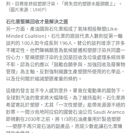
判，目標是終結塑膠汙染，「將失控的塑膠水龍頭關上」。
（圖片來源：UNEP）
石化業堅稱回收才是解決之道
另一方面，產油國與石化業組成了氣味相投聯盟(Like-
Minded Coalition)，石化業的遊說代表人數則從第一輪
談判的 100人如今成長到 196人，替公約談判增添了許多
不確定性。他們聲稱願意為氣候變遷和塑膠汙染共同盡一
份心力，堅稱塑膠汙染的主因是回收及垃圾處理系統效率
不彰，認為公約應以「鼓勵自願參與、加強回收及廢棄物
管理」為主軸，反對強制揭露生產塑膠所使用的化學品，
以及任何關於縮減塑膠產量的條約。
這樣的發言並不令人感到意外。畢竟在電動車的趨勢下，
全球對汽油的需求將大幅降低，為了維持盈利，石化業將
希望寄託於塑膠，尤其「一次性塑膠」能帶來源源不絕的
鈔票。一間沙烏地阿拉伯的國營石油公司 Saudi Aramco
即規劃在2030年之前，將 1/3的石油產量用於製造塑膠
──塑膠不再只是石油的副產品，而是少數能讓石化業賺