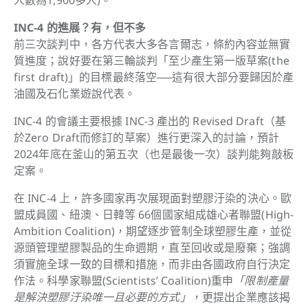
人數為1,900多人)。
INC-4 的進展？有，但不多
前三次談判中，各方代表大多各言爾志，條約內容並無實
質進度；說好要在第三輪談判「至少產生第一版草案(the
first draft)」的目標最終落空──這有很大部分要歸因於產
油國及石化業遊說代表。
INC-4 的會議主要根據 INC-3 產出的 Revised Draft（基
於Zero Draft而修訂的草案）進行更深入的討論，預計
2024年底在釜山的第五次（也是最後一次）談判能夠敲板
定案。
在 INC-4 上，許多國家再次展現面對塑膠汙染的決心。歐
盟成員國、紐澳、日韓等 66個國家組成雄心者聯盟(High-
Ambition Coalition)，期望逐步管制全球塑膠生產，並從
源頭管理塑膠製品的生命週期，直至回收或是廢棄；強調
須實施全球一致的目標和措施，而非由各國政府自行決定
作法。科學家聯盟(Scientists’ Coalition)重申
「限制產量
是解決塑膠汙染唯一且必要的方式」
，更提出企業應該揭