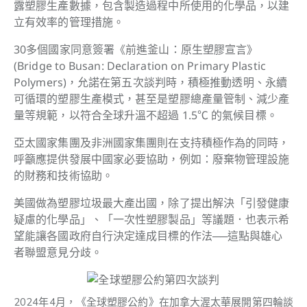
露塑膠生產數據，包含製造過程中所使用的化學品，以建
立有效率的管理措施。
30多個國家同意簽署《前進釜山：原生塑膠宣言》
(Bridge to Busan: Declaration on Primary Plastic
Polymers)，允諾在第五次談判時，積極推動透明、永續
可循環的塑膠生產模式，甚至是塑膠總產量管制、減少產
量等規範，以符合全球升溫不超過 1.5℃ 的氣候目標。
亞太國家集團及非洲國家集團則在支持積極作為的同時，
呼籲應提供發展中國家必要協助，例如：廢棄物管理設施
的財務和技術協助。
美國做為塑膠垃圾最大產出國，除了提出解決「引發健康
疑慮的化學品」、「一次性塑膠製品」等議題．也表示希
望能讓各國政府自行決定達成目標的作法──這點與雄心
者聯盟意見分歧。
2024年4月，《全球塑膠公約》在加拿大渥太華展開第四輪談