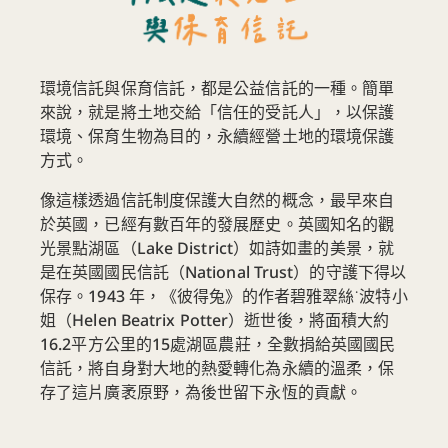
環境信託與保育信託，都是公益信託的一種。簡單
來說，就是將土地交給「信任的受託人」，以保護
環境、保育生物為目的，永續經營土地的環境保護
方式。
像這樣透過信託制度保護大自然的概念，最早來自
於英國，已經有數百年的發展歷史。英國知名的觀
光景點湖區（Lake District）如詩如畫的美景，就
是在英國國民信託（National Trust）的守護下得以
保存。1943 年，《彼得兔》的作者碧雅翠絲˙波特小
姐（Helen Beatrix Potter）逝世後，將面積大約
16.2平方公里的15處湖區農莊，全數捐給英國國民
信託，將自身對大地的熱愛轉化為永續的溫柔，保
存了這片廣袤原野，為後世留下永恆的貢獻。