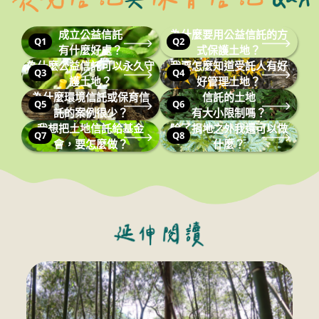
成立公益信託
為什麼要用公益信託的方
Q1
Q2
有什麼好處？
式保護土地？
為什麼公益信託可以永久守
我要怎麼知道受託人有好
Q3
Q4
護土地？
好管理土地？
為什麼環境信託或保育信
信託的土地
Q5
Q6
託的案例很少？
有大小限制嗎？
我想把土地信託給基金
除了捐地之外我還可以做
Q7
Q8
會，要怎麼做？
什麼？