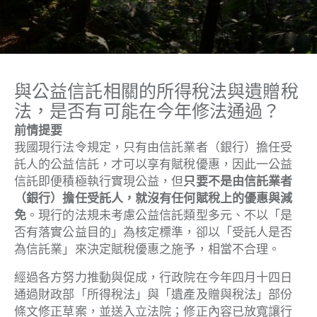
與公益信託相關的所得稅法與遺贈稅
法，是否有可能在今年修法通過？
前情提要
我國現行法令規定，只有由信託業者（銀行）擔任受
託人的公益信託，才可以享有賦稅優惠，因此一公益
信託即便積極執行實現公益，但
只要不是由信託業者
（銀行）擔任受託人，就沒有任何賦稅上的優惠與減
免
。現行的法規未考慮公益信託類型多元、不以「是
否有落實公益目的」為核定標準，卻以「受託人是否
為信託業」來決定賦稅優惠之施予，相當不合理。
經過各方努力推動與促成，行政院在今年四月十四日
通過財政部「所得稅法」與「遺產及贈與稅法」部份
條文修正草案，並送入立法院；修正內容已放寬讓行