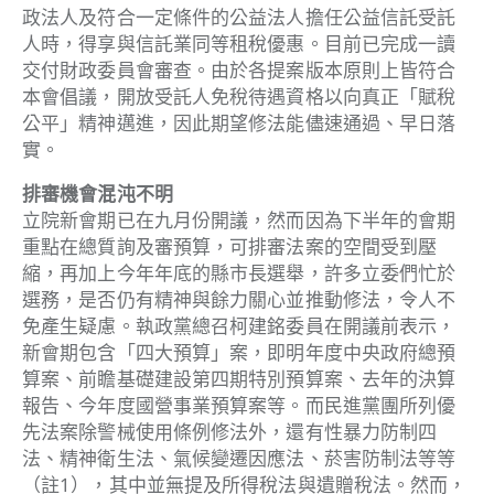
政法人及符合一定條件的公益法人擔任公益信託受託
人時，得享與信託業同等租稅優惠。目前已完成一讀
交付財政委員會審查。由於各提案版本原則上皆符合
本會倡議，開放受託人免稅待遇資格以向真正「賦稅
公平」精神邁進，因此期望修法能儘速通過、早日落
實。
排審機會混沌不明
立院新會期已在九月份開議，然而因為下半年的會期
重點在總質詢及審預算，可排審法案的空間受到壓
縮，再加上今年年底的縣市長選舉，許多立委們忙於
選務，是否仍有精神與餘力關心並推動修法，令人不
免產生疑慮。執政黨總召柯建銘委員在開議前表示，
新會期包含「四大預算」案，即明年度中央政府總預
算案、前瞻基礎建設第四期特別預算案、去年的決算
報告、今年度國營事業預算案等。而民進黨團所列優
先法案除警械使用條例修法外，還有性暴力防制四
法、精神衛生法、氣候變遷因應法、菸害防制法等等
（註1）
，其中並無提及所得稅法與遺贈稅法。然而，