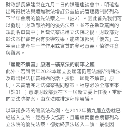
財政部長蘇建榮在九月二日的媒體座談會中，明確指
出所得稅法與遺贈稅法增訂公益信託管理機制將列為
下半年會期的優先法案之一
（註2）
。因此首先我們可
以發現，財政部所列的優先法案，並不在執政黨團的
規劃名單當中；且當法案送進立法院之後，財政部對
於法案排審是否有影響效果，能夠讓部列「優先」二
字真正能產生一些作用或實質的參考意義，值得注意
與觀察。
「屆期不續審」原則－礦業法的前車之鑑
此外，若到明年2023本屆立委屆滿仍無法讓所得稅法
及遺贈稅法排審通過的話，按照「屆期不續審」原
則，未審議完之法律案視同廢案，程序必須全部重來
（註3）
；意即財政部要在下一屆新立委上任後，重新
向立法院提案，由立法院排定程序審議。
以爭議多時的礦業法為例，在2017年第九屆立委就已
經送入立院，經過多次協商，且連續兩個會期都列為
立法院的優先法案，卻始終無法送入二讀，最後因