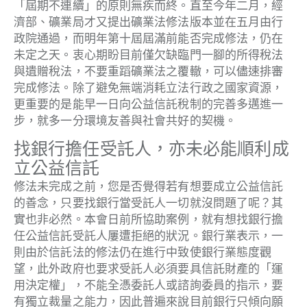
「屆期不連續」的原則無疾而終。直至今年二月，經
濟部、礦業局才又提出礦業法修法版本並在五月由行
政院通過，而明年第十屆屆滿前能否完成修法，仍在
未定之天。衷心期盼目前僅欠缺臨門一腳的所得稅法
與遺贈稅法，不要重蹈礦業法之覆轍，可以儘速排審
完成修法。除了避免無端消耗立法行政之國家資源，
更重要的是能早一日向公益信託稅制的完善多邁進一
步，就多一分環境友善與社會共好的契機。
找銀行擔任受託人，亦未必能順利成
立公益信託
修法未完成之前，您是否覺得若有想要成立公益信託
的善念，只要找銀行當受託人一切就沒問題了呢？其
實也非必然。本會日前所協助案例，就有想找銀行擔
任公益信託受託人屢遭拒絕的狀況。銀行業表示，一
則由於信託法的修法仍在進行中致使銀行業態度觀
望，此外政府也要求受託人必須要具信託財產的「運
用決定權」，不能全憑委託人或諮詢委員的指示，要
有獨立裁量之能力，因此普遍來說目前銀行只傾向願