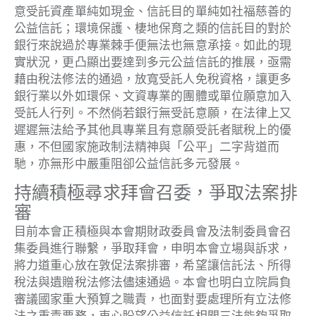
意受託資產單純如現金、信託目的單純如社福慈善的
公益信託；環境保護、棲地保育之類的信託目的對於
銀行來說過於專業棘手便無法也無意承接。如此的現
實狀況，更凸顯出要達到多元公益信託的推展，亟需
藉由稅法修法的通過，放寬受託人免稅資格，讓更多
銀行業以外如環保、文資專業的團體或單位願意加入
受託人行列。不然倘若銀行無受託意願，在法律上又
遲遲無法給予其他具專業且有意願受託者賦稅上的優
惠，不但國家施政制法精神與「公平」二字背道而
馳，亦無形中嚴重阻卻公益信託多元發展。
持續積極尋求拜會召委，爭取法案排
審
目前本會正積極與本會期財政委員會及法制委員會召
集委員進行聯繫，爭取拜會，申明本會立場與訴求，
將力道重心放在敦促法案排審，希望讓信託法、所得
稅法與遺贈稅法修法儘速通過。本會也明白立院肩負
審議國家重大預算之職責，也面對要處理所有立法修
法之重責要務，衷心盼望公益信託相關三法能夠爭取