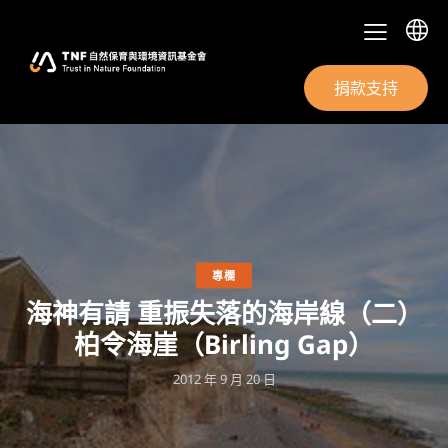
捐款支持
專欄
海神有請 重振失落的海岸線（二）
柏令海崖（Birling Gap）
2012 年 9 月 20 日