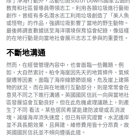
除了淨海行動外，活動也由South Downs國家公園的
教育和社區督導員帶領志工，利用各類垃圾進行藝術
創作。曾經有多名潛水志工利用垃圾創造了「美人魚
或怪物」的作品，強調垃圾影響了當地的野生動物。
最後將調查數據送至海洋環境保育協會紀錄，像這樣
的在地行動是向當地社會展示志志工參與的重要性。
不斷地溝通
然而，在經營管理內容中，也會面臨一些難題。例
如，大自然索討。柏令海崖因先天的地質條件、氣候
變遷等因素，面臨了海岸線節節退縮，危及崖上建築
物的狀況。而在與在地進行互動部分，則是常常會在
意見不同之下進行溝通。英國國民信託一向與當地社
區發展協會互動良好，但在此危機處理議題上，則產
生了不同 看法。某些居民希望能建防波堤或丟消波
塊，減緩海岸流失速度；但已有研究證實，水泥護岸
並不具長期效果，且興建、維修費用皆十分昂貴，故
英國國民信託並不傾向遵循此道。