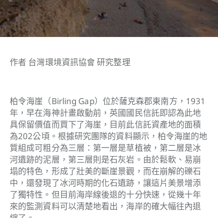
作者 台灣環境資訊協會 研究整理
柏令海崖（Birling Gap）位於薩克森郡東南方，1931
年，早在海神計畫啟動前，英國國民信託即認為此地
具保留價值而買下了海崖，目前此信託資產地的面積
為202公頃。根據研究團隊的資料顯示，柏令海崖的地
質組成可粗分為三層：第一層是草植被，第二層是冰
河遺跡的泥層，第三層則是石灰岩。由於鬆軟、易崩
塌的特色，形成了壯美的斷崖景觀，而在崩解的礫石
中，還發現了冰河時期的化石遺跡，讓這片美景增添
了獨特性。但目前海岸線後退的十分快速，從幾十年
來的監測資料可以清楚地看出，海岸的確大幅往內退
縮了。