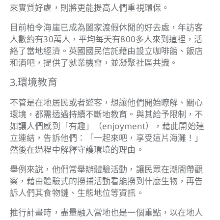
來實質好處，則將更能提高人們重視環保。
目前柏令海崖已成為闔家渡假休閒的好去處，年訪客
人數約有30萬人，平均每天有800多人來到這裡，活
絡了當地經濟。英國國民信託藉由設立咖啡館、飯店
和酒吧，提供了就業機會，並凝聚社區共識。
3.環境教育
不管是在地居民或者遊客，想讓他們開始瞭解、關心
環境，都需透過持續不斷地教育。與其給予限制，不
如讓人們感到「有趣」（enjoyment），藉此開始建
立連結，告訴他們：「一起來吧，享受這片海灘！」
然後在過程中解釋守護環境的理由。
舉例來說，他們常舉辦體驗活動，讓民眾在潮間帶觀
察，藉由體驗式的撈捕活動看能撈到什麼生物，再告
訴人們其食物鏈、生態地位等資訊。
推行計畫時，盡量融入當地也是一個重點，以在地人