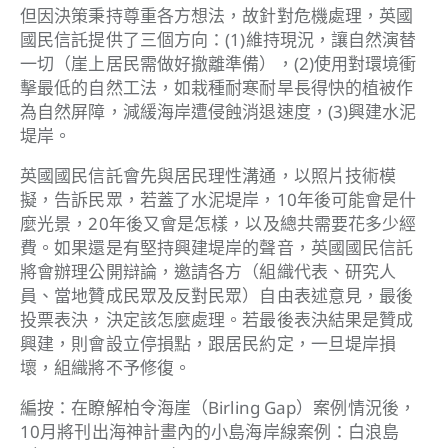
但因決策秉持尊重各方想法，故針對危機處理，英國
國民信託提供了三個方向：(1)維持現況，讓自然演替
一切（崖上居民需做好撤離準備），(2)使用對環境衝
擊最低的自然工法，如栽種耐寒耐旱長得快的植被作
為自然屏障，減緩海岸遭侵蝕消退速度，(3)興建水泥
堤岸。
英國國民信託會先與居民理性溝通，以照片技術模
擬，告訴民眾，若蓋了水泥堤岸，10年後可能會是什
麼光景，20年後又會是怎樣，以及總共需要花多少經
費。如果還是有堅持興建堤岸的聲音，英國國民信託
將會辦理公開辯論，邀請各方（組織代表、研究人
員、當地贊成民眾及反對民眾）自由表述意見，最後
投票表決，決定該怎麼處理。若最後表決結果是贊成
興建，則會設立停損點，跟居民約定，一旦堤岸損
壞，組織將不予修復。
編按：在瞭解柏令海崖（Birling Gap）案例情況後，
10月將刊出海神計畫內的小島海岸線案例：白浪島