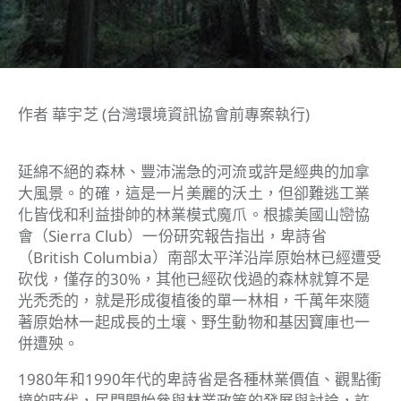
作者 華宇芝 (台灣環境資訊協會前專案執行)
延綿不絕的森林、豐沛湍急的河流或許是經典的加拿
大風景。的確，這是一片美麗的沃土，但卻難逃工業
化皆伐和利益掛帥的林業模式魔爪。根據美國山巒協
會（Sierra Club）一份研究報告指出，卑詩省
（British Columbia）南部太平洋沿岸原始林已經遭受
砍伐，僅存的30%，其他已經砍伐過的森林就算不是
光禿禿的，就是形成復植後的單一林相，千萬年來隨
著原始林一起成長的土壤、野生動物和基因寶庫也一
併遭殃。
1980年和1990年代的卑詩省是各種林業價值、觀點衝
撞的時代，民間開始參與林業政策的發展與討論，許