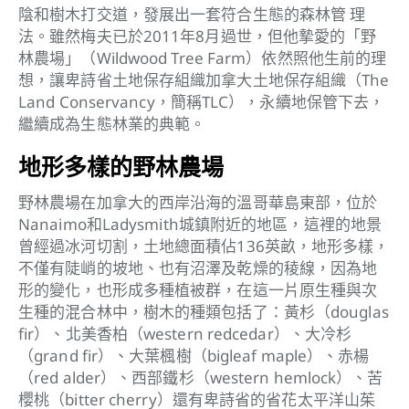
陰和樹木打交道，發展出一套符合生態的森林管 理
法。雖然梅夫已於2011年8月過世，但他摯愛的「野
林農場」（Wildwood Tree Farm）依然照他生前的理
想，讓卑詩省土地保存組織加拿大土地保存組織（The
Land Conservancy，簡稱TLC），永續地保管下去，
繼續成為生態林業的典範。
地形多樣的野林農場
野林農場在加拿大的西岸沿海的溫哥華島東部，位於
Nanaimo和Ladysmith城鎮附近的地區，這裡的地景
曾經過冰河切割，土地總面積佔136英畝，地形多樣，
不僅有陡峭的坡地、也有沼澤及乾燥的稜線，因為地
形的變化，也形成多種植被群，在這一片原生種與次
生種的混合林中，樹木的種類包括了：黃杉（douglas
fir）、北美香柏（western redcedar）、大冷杉
（grand fir）、大葉楓樹（bigleaf maple）、赤楊
（red alder）、西部鐵杉（western hemlock）、苦
櫻桃（bitter cherry）還有卑詩省的省花太平洋山茱