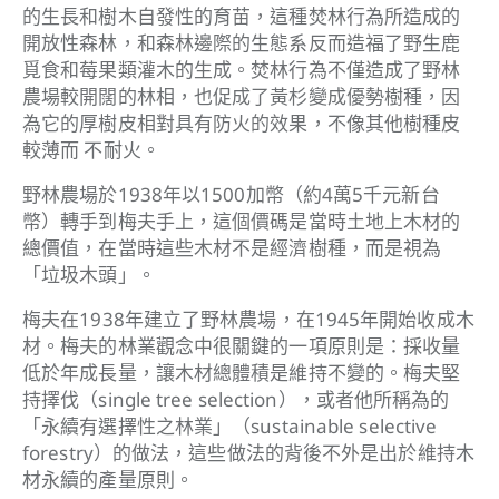
的生長和樹木自發性的育苗，這種焚林行為所造成的
開放性森林，和森林邊際的生態系反而造福了野生鹿
覓食和莓果類灌木的生成。焚林行為不僅造成了野林
農場較開闊的林相，也促成了黃杉變成優勢樹種，因
為它的厚樹皮相對具有防火的效果，不像其他樹種皮
較薄而 不耐火。
野林農場於1938年以1500加幣（約4萬5千元新台
幣）轉手到梅夫手上，這個價碼是當時土地上木材的
總價值，在當時這些木材不是經濟樹種，而是視為
「垃圾木頭」。
梅夫在1938年建立了野林農場，在1945年開始收成木
材。梅夫的林業觀念中很關鍵的一項原則是：採收量
低於年成長量，讓木材總體積是維持不變的。梅夫堅
持擇伐（single tree selection），或者他所稱為的
「永續有選擇性之林業」（sustainable selective
forestry）的做法，這些做法的背後不外是出於維持木
材永續的產量原則。