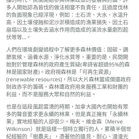
多人開始認為皆伐的做法相當不負責任，且過度伐林
的負面現象已經浮現，例如：土石流、大水、水溫升
高、因土壤侵蝕和泥沙淤積造成的漁業損失、因土石
崩塌以及土壤失去涵水作用而造成的溪流水量劇烈起
伏等等…。
人們在環境劇變過程中了解更多森林價值：固碳、調
節氣候、涵養水源、淨化水質等，重要的是，民間開
始對於管理森林的政府產生質疑(卑詩省超過95%的森
林是國家財產)。政府視森林是「可再生資源」
(renewable resources)，所以大片森林當成償還政府
財政赤字的籌碼，森林遭政府用來服務工業和財團的
利益，而不是服務大眾和自然的利益。
也是在這段風起雲湧的時期，加拿大國內也開始有眾
多的聲音要求更永續的林業，但是真正擁有「永續林
業」實地經驗的人卻很少。梅夫‧維金森（Merve
Wilkinson）就是這樣一個特立獨行的人，累積半個世
紀經驗的「樹農夫」，憑著他的遠見、耐心、漫漫光