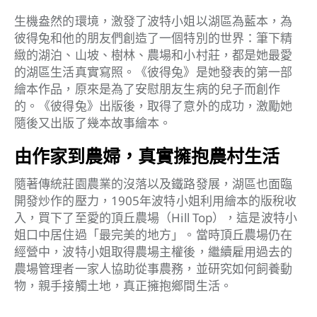
生機盎然的環境，激發了波特小姐以湖區為藍本，為
彼得兔和他的朋友們創造了一個特別的世界：筆下精
緻的湖泊、山坡、樹林、農場和小村莊，都是她最愛
的湖區生活真實寫照。《彼得兔》是她發表的第一部
繪本作品，原來是為了安慰朋友生病的兒子而創作
的。《彼得兔》出版後，取得了意外的成功，激勵她
隨後又出版了幾本故事繪本。
由作家到農婦，真實擁抱農村生活
隨著傳統莊園農業的沒落以及鐵路發展，湖區也面臨
開發炒作的壓力，1905年波特小姐利用繪本的版稅收
入，買下了至愛的頂丘農場（Hill Top），這是波特小
姐口中居住過「最完美的地方」。當時頂丘農場仍在
經營中，波特小姐取得農場主權後，繼續雇用過去的
農場管理者一家人協助從事農務，並研究如何飼養動
物，親手接觸土地，真正擁抱鄉間生活。