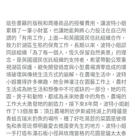
這些書籍的版稅和周邊商品的授權費用，讓波特小姐
累積了一筆小財富，也讓她能夠將心力投注在自己所
謂的「有用工作」上面—和英國國民信託組織合作，
致力於湖區生態的保育工作。長期以來，波特小姐認
同該組織「為了每一個人，恆久保留自然美景」的理
念，是英國國民信託組織的支持者，希望帶動公眾重
視湖區保護，避免開發過度與小型農場凋零造成的環
境破壞與傳統生活方式的崩解。在農場生活中，波特
小姐獲得許多樂趣，她全神灌注在園藝工作上，農村
生活成為她生活和想像中不可或缺的一部分，她的花
園、房子和動物，都成為未來她書中的角色，農場的
工作大大激發她的創造力，接下來8年間，波特小姐創
作了13個故事：頂丘農場附近伊斯威特湖上的睡蓮是
青蛙吉瑞米釣魚的場所、種了好吃萵苣的菜園是彼得
兔和表哥班傑明最愛去搗蛋麥先生的地方、波特小姐
一手打造布滿石板小徑與玫瑰窗格的花園是貓太太泰