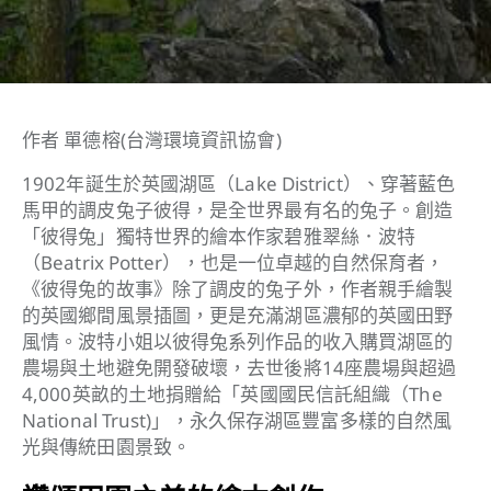
作者 單德榕(台灣環境資訊協會)
1902年誕生於英國湖區（Lake District）、穿著藍色
馬甲的調皮兔子彼得，是全世界最有名的兔子。創造
「彼得兔」獨特世界的繪本作家碧雅翠絲．波特
（Beatrix Potter），也是一位卓越的自然保育者，
《彼得兔的故事》除了調皮的兔子外，作者親手繪製
的英國鄉間風景插圖，更是充滿湖區濃郁的英國田野
風情。波特小姐以彼得兔系列作品的收入購買湖區的
農場與土地避免開發破壞，去世後將14座農場與超過
4,000英畝的土地捐贈給「英國國民信託組織（The
National Trust)」，永久保存湖區豐富多樣的自然風
光與傳統田園景致。