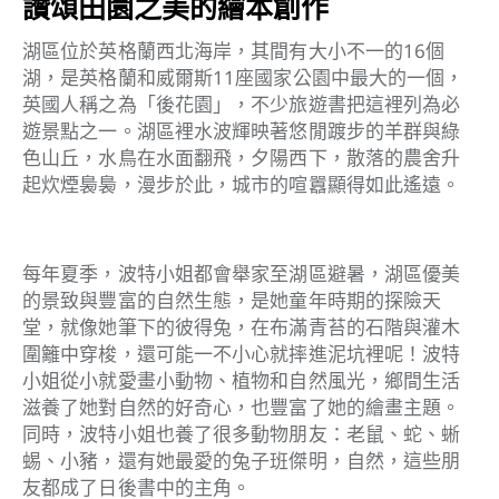
讚頌田園之美的繪本創作
湖區位於英格蘭西北海岸，其間有大小不一的16個
湖，是英格蘭和威爾斯11座國家公園中最大的一個，
英國人稱之為「後花園」，不少旅遊書把這裡列為必
遊景點之一。湖區裡水波輝映著悠閒踱步的羊群與綠
色山丘，水鳥在水面翻飛，夕陽西下，散落的農舍升
起炊煙裊裊，漫步於此，城市的喧囂顯得如此遙遠。
每年夏季，波特小姐都會舉家至湖區避暑，湖區優美
的景致與豐富的自然生態，是她童年時期的探險天
堂，就像她筆下的彼得兔，在布滿青苔的石階與灌木
圍籬中穿梭，還可能一不小心就摔進泥坑裡呢！波特
小姐從小就愛畫小動物、植物和自然風光，鄉間生活
滋養了她對自然的好奇心，也豐富了她的繪畫主題。
同時，波特小姐也養了很多動物朋友：老鼠、蛇、蜥
蜴、小豬，還有她最愛的兔子班傑明，自然，這些朋
友都成了日後書中的主角。