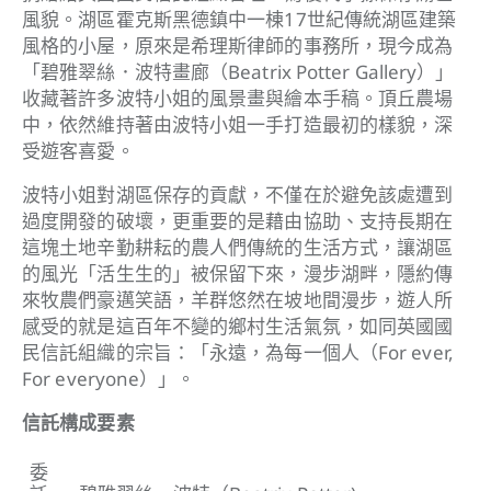
風貌。湖區霍克斯黑德鎮中一棟17世紀傳統湖區建築
風格的小屋，原來是希理斯律師的事務所，現今成為
「碧雅翠絲．波特畫廊（Beatrix Potter Gallery）」
收藏著許多波特小姐的風景畫與繪本手稿。頂丘農場
中，依然維持著由波特小姐一手打造最初的樣貌，深
受遊客喜愛。
波特小姐對湖區保存的貢獻，不僅在於避免該處遭到
過度開發的破壞，更重要的是藉由協助、支持長期在
這塊土地辛勤耕耘的農人們傳統的生活方式，讓湖區
的風光「活生生的」被保留下來，漫步湖畔，隱約傳
來牧農們豪邁笑語，羊群悠然在坡地間漫步，遊人所
感受的就是這百年不變的鄉村生活氣氛，如同英國國
民信託組織的宗旨：「永遠，為每一個人（For ever,
For everyone）」。
信託構成要素
委