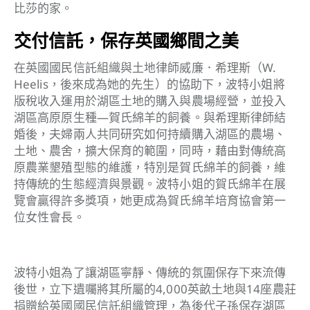
比莎的家。
交付信託，保存英國鄉間之美
在英國國民信託組織與土地律師威廉．希理斯（W.
Heelis，後來成為她的先生）的協助下，波特小姐將
版稅收入運用於湖區土地的購入與農場經營，並投入
湖區高原原生種—賀氏綿羊的飼養。與希理斯律師結
婚後，夫婦兩人共同研究如何持續購入湖區的農場、
土地、農舍，擴大保育的範圍，同時，藉由對傳統高
原農業墾殖型態的維護，特別是賀氏綿羊的飼養，維
持傳統的生態經濟與景觀。波特小姐的賀氏綿羊在展
覽會贏得許多獎項，她更成為賀氏綿羊培育協會第一
位女性會長。
波特小姐為了讓湖區寧靜、傳統的氛圍保存下來流傳
後世，立下遺囑將其所屬的4,000英畝土地與14座農莊
捐贈給英國國民信託組織管理，為後代子孫保存湖區