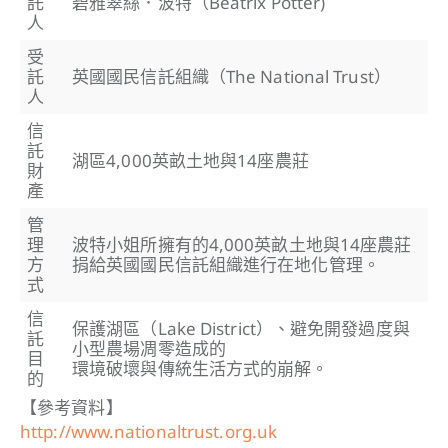
託
碧雅翠絲．波特（Beatrix Potter)
人
受
託
英國國民信託組織（The National Trust）
人
信
託
湖區4,000英畝土地與14座農莊
財
產
管
理
波特小姐所擁有的4,000英畝土地與14座農莊
方
捐給英國國民信託組織進行在地化管理。
式
信
保護湖區（Lake District）、避免開發過度與
託
小型農場凋零造成的
目
環境破壞與傳統生活方式的崩解。
的
【參考資料】
http://www.nationaltrust.org.uk