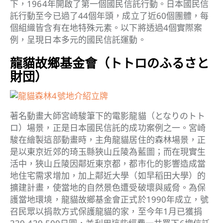
下，1964年開啟了第一個國民信託行動。日本國民信
託行動至今已過了44個年頭，成立了近60個團體，每
個組織皆含有在地特殊元素。以下將透過4個實際案
例，呈現日本多元的國民信託運動。
龍貓故鄉基金會（トトロのふるさと
財団）
著名動畫大師宮崎駿筆下的電影龍貓（となりのトト
ロ）場景，正是日本國民信託的成功案例之一。宮崎
駿在繪製這部動畫時，主角龍貓居住的森林場景，正
是以東京近郊的琦玉縣狹山丘陵為藍圖；而在現實生
活中，狹山丘陵因鄰近東京都，都市化的影響造成當
地住宅需求增加，加上鄰近大學（如早稻田大學）的
擴建計畫，使當地的自然景色遭受破壞與威脅。為保
護當地環境，龍貓故鄉基金會正式於1990年成立，號
召民眾以捐款方式保護龍貓的家，至今年1月已獲捐