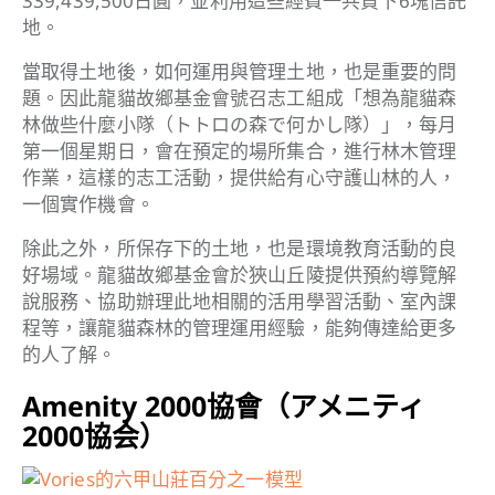
339,439,500日圓，並利用這些經費一共買下6塊信託
地。
當取得土地後，如何運用與管理土地，也是重要的問
題。因此龍貓故鄉基金會號召志工組成「想為龍貓森
林做些什麼小隊（トトロの森で何かし隊）」，每月
第一個星期日，會在預定的場所集合，進行林木管理
作業，這樣的志工活動，提供給有心守護山林的人，
一個實作機會。
除此之外，所保存下的土地，也是環境教育活動的良
好場域。龍貓故鄉基金會於狹山丘陵提供預約導覽解
說服務、協助辦理此地相關的活用學習活動、室內課
程等，讓龍貓森林的管理運用經驗，能夠傳達給更多
的人了解。
Amenity 2000協會（アメニティ
2000協会）