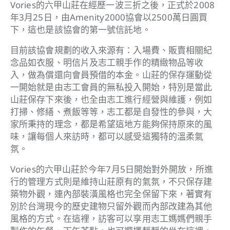
Vories的六甲山莊在經歷一波三折之後，正式於2008
年3月25日，由Amenity2000協會以2500萬日圓買
下，這也是該協會的第一號信託地。
目前該協會規劃的收入來源有：入場費、販賣相關紀
念品如衣服、明信片及志工親手作的精緻物品等收
入，做為償還向會員預借的本金。山莊的保存運動從
一開始就是由志工會員的無私投入開始，特別是當此
山莊保存下來後，也全由志工進行經營與維護，例如
打掃、修繕、煮飯等等，志工都是自發性的參與，大
家所秉持的理念，都是希望這地方能夠保持原來的風
味，讓每個人來訪時，都可以感受這獨特的溫柔氣
氛。
Vories的六甲山莊於今年7月5日開始對外開放，所進
行的管理方式則是維持山莊原有的氣氛，不只保存建
築物外觀，連內部裝潢風格也完全保留下來，著實有
別於台灣現今的歷史建物只留外觀而內部改建為其他
風格的方式。在這裡，訪客可以享用志工媽媽們親手