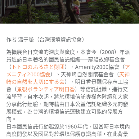
作者 溫于璇（台灣環境資訊協會）
為擴展台日交流的深度與廣度，本會今（2008）年派
員造訪日本著名的國民信託組織──龍貓故鄉基金會
（
トトロのふるさと財団
）、Amenity2000協會（
ア
メニティ2000協会
）、天神崎自然關懷基金會（
天神
崎の自然を大切にする会
）、明日香景觀保存志工協
會（
景観ボランティア明日香
）等信託組織，進行交
流學習。自本次起，將於環境信託專欄內陸續和大家
分享此行經驗，期待藉由日本公益信託組織多元的發
展模式，為台灣的環境信託運動建立可能的發展方
向。
日本國民信託行動起源於1960年代，因當時日本境內
高度開發以及國民對於環境保護意識高漲，在此背景