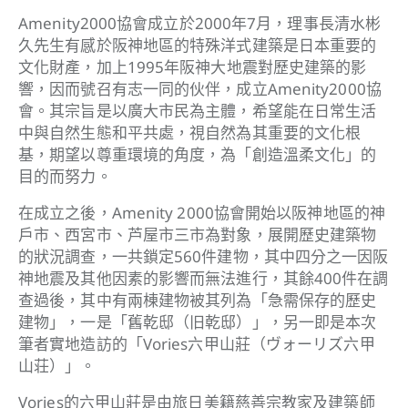
Amenity2000協會成立於2000年7月，理事長清水彬
久先生有感於阪神地區的特殊洋式建築是日本重要的
文化財產，加上1995年阪神大地震對歷史建築的影
響，因而號召有志一同的伙伴，成立Amenity2000協
會。其宗旨是以廣大市民為主體，希望能在日常生活
中與自然生態和平共處，視自然為其重要的文化根
基，期望以尊重環境的角度，為「創造溫柔文化」的
目的而努力。
在成立之後，Amenity 2000協會開始以阪神地區的神
戶市、西宮市、芦屋市三市為對象，展開歷史建築物
的狀況調查，一共鎖定560件建物，其中四分之一因阪
神地震及其他因素的影響而無法進行，其餘400件在調
查過後，其中有兩棟建物被其列為「急需保存的歷史
建物」，一是「舊乾邸（旧乾邸）」，另一即是本次
筆者實地造訪的「Vories六甲山莊（ヴォーリズ六甲
山荘）」。
Vories的六甲山莊是由旅日美籍慈善宗教家及建築師