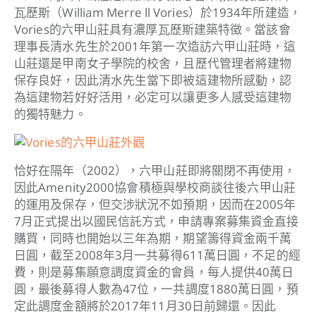
瓦歷斯（William Merre ll Vories）於1934年所建造，
Vories的六甲山莊具有濃厚瓦歷斯建築特徵。當該會
理事長清水先生於2001年第一次造訪六甲山莊時，這
山莊還是甲南女子學院的校舍，且歷代管理者將建物
保存良好，因此清水先生當下即被這建物所感動，認
為這建物若好好活用，必定可以讓更多人感受這建物
的獨特魅力。
恰好在隔年（2002），六甲山莊即將關閉不再使用，
因此Amenity2000協會積極與學校商談往後六甲山莊
的運用及保存，但交涉狀況不如預期，因而在2005年
7月正式提出以國民信託方式，申請專案募集資金直接
購買，同時也開始以三年為期，期望籌得資金兩千萬
日圓，截至2008年3月一共募得611萬日圓，不足的經
費，則是募集願意調度資金的會員，每人提供40萬日
圓，最後募得人數為47位，一共調度1880萬日圓，預
定此調度金額將於2017年11月30日前歸還。因此