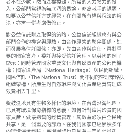
者不在少數，然而產權複雜，所需的人力物力的投
入，公部門常視為無底洞的畏途，亦為棘手的課題，
如要以公益信託方式經營，在有關所有權與稅法的解
決，亦需一併考慮做修正。
對公益信託財產取得的策略，公益信託組織應有與公
部門合作的機會與經驗，由合作經營的夥伴關係，進
而發展為信託關係；亦即，先由合作與信任，再對重
要的國家資產，委託與接受信託管理。以英國的例子
顯示：同時管理國家重要文化與自然資產的公部門機
構；國家遺產局（National Heritage）與民間組織，
國民信託（The National Trust）間不同的管理策略與
組織架構，所產生對自然環境與文化資產經營管理成
效竟相去千里。
鰲鼓濕地具有生物多樣化的環境，在台灣沿海地區，
已具有環境保育指標的意義，如何針對這片珍貴的國
家資產，做最適當的經營管理，其效益必須由全民所
共享，是一個重要的課題。在我們國家已經累積多年
的環境保護經驗，民間團體也已具有一定的動員能