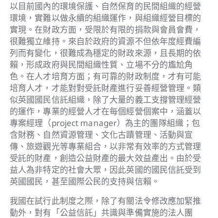
以目前國內的環境保護、自然保育的民間組織的經營
環境，實難以做永續的組織運作，與組織經營目標的
實現。在財政方面，受限於有限的捐款與會員會費，
很難獨立維持。來自於政府的資源不但依年度經費編
列而有變化，很難成為穩定的財政來源，且長期的依
賴，形成政府與民間組織性質、立場不分的尷尬角
色。在人才培育方面；有可靠的財政制度，才有可能
培育人才，才能對對受託財產進行妥善經營管理。類
似英國國民信託組織，除了大量的義工支撐管理經營
的運作，專業的經營人才在每個經營個案中，涵蓋以
專案經理（project manager）為主的團隊組織；包
含財務、自然資源管理、文化古蹟管理、活動與宣
傳、旅遊觀光等專業組合，以非常有效率的方式管理
受託的財產，創造公益財產的最大效益產出。由於受
益人為非特定的社會大眾，因此英國的國民信託受到
英國國民，甚至國際公民的支持與信賴。
我國在試行此制度之際，除了有關法令修改應加緊推
動外，對有「公益信託」共識與準備實施的法人團