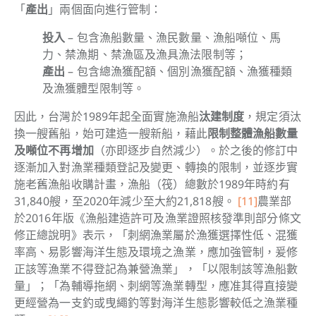
「
產出
」兩個面向進行管制：
投入
– 包含漁船數量、漁民數量、漁船噸位、馬
力、禁漁期、禁漁區及漁具漁法限制等；
產出
– 包含總漁獲配額、個別漁獲配額、漁獲種類
及漁獲體型限制等。
因此，台灣於1989年起全面實施漁船
汰建制度
，規定須汰
換一艘舊船，始可建造一艘新船，藉此
限制整體漁船數量
及噸位不再增加
（亦即逐步自然減少）。於之後的修訂中
逐漸加入對漁業種類登記及變更、轉換的限制，並逐步實
施老舊漁船收購計畫，漁船（筏）總數於1989年時約有
31,840艘，至2020年減少至大約21,818艘。
[11]
農業部
於2016年版《漁船建造許可及漁業證照核發準則部分條文
修正總說明》表示，「刺網漁業屬於漁獲選擇性低、混獲
率高、易影響海洋生態及環境之漁業，應加強管制，爰修
正該等漁業不得登記為兼營漁業」，「以限制該等漁船數
量」；「為輔導拖網、刺網等漁業轉型，應准其得直接變
更經營為一支釣或曳繩釣等對海洋生態影響較低之漁業種