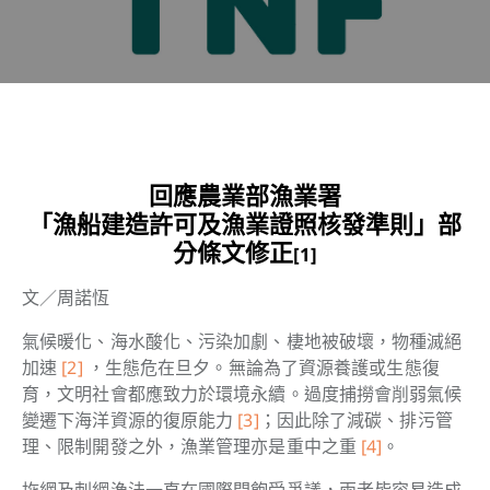
回應農業部漁業署
「漁船建造許可及漁業證照核發準則」部
分條文修正
[1]
文／周諾恆
氣候暖化、海水酸化、污染加劇、棲地被破壞，物種滅絕
加速
[2]
，生態危在旦夕。無論為了資源養護或生態復
育，文明社會都應致力於環境永續。過度捕撈會削弱氣候
變遷下海洋資源的復原能力
[3]
；因此除了減碳、排污管
理、限制開發之外，漁業管理亦是重中之重
[4]
。