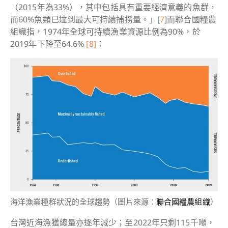
（2015年為33%），其中包括具有重要經濟意義的魚群，
而60%魚類已達到最大可持續捕撈量。」[
7
]而聯合國糧農
組織指，1974年全球可持續漁業資源比例為90%，於
2019年下降至64.6%
[8]
：
海洋漁業種群狀況的全球趨勢（圖片來源：
聯合國糧農組織
）
台灣近海漁獲總量亦逐年減少；至2022年只剩115千噸，