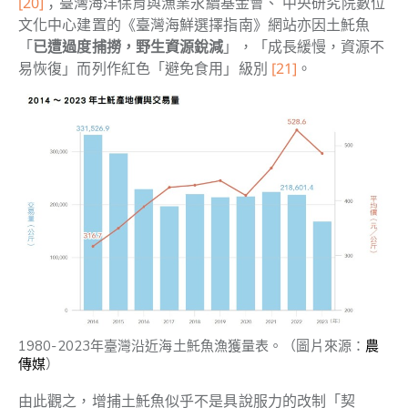
[20]
；臺灣海洋保育與漁業永續基金會、 中央研究院數位
文化中心建置的《臺灣海鮮選擇指南》網站亦因土魠魚
「
已遭過度捕撈，野生資源銳減
」，「成長緩慢，資源不
易恢復」而列作紅色「避免食用」級別
[21]
。
1980-2023年臺灣沿近海土魠魚漁獲量表。（圖片來源：
農
傳媒
）
由此觀之，增捕
土魠魚似乎不是具說服力的改制「契