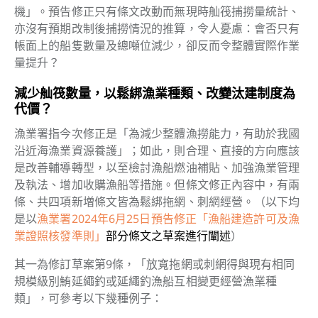
機」。
預告修正只有條文改動而無現時舢筏捕撈量統計、
亦沒有預期改制後捕撈情況的推算，令人憂慮：會否只有
帳面上的船隻數量及總噸位減少，卻反而令整體實際作業
量提升？
減少舢筏數量，以鬆綁漁業種類、改變汰建制度為
代價？
漁業署指今次修正是「為減少整體漁撈能力，有助於我國
沿近海漁業資源養護」；如此，則合理、直接的方向應該
是改善輔導轉型，以至檢討漁船燃油補貼、加強漁業管理
及執法、增加收購漁船等措施。但條文修正內容中，有兩
條、共四項新増條文皆為鬆綁拖網、刺網經營。（以下均
是以
漁業署2024年6月25日預告修正「漁船建造許可及漁
業證照核發準則」
部分條文之草案進行闡述
）
其一為修訂草案第9條，
「
放寬拖網或刺網得與現有相同
規模級別鮪延繩釣或延繩釣漁船互相變更經營漁業種
類」，可參考以下幾種例子：