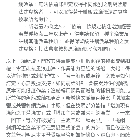
網漁業，無法依前條規定取得相同級別之刺網漁船
汰建資格者」，可以取得若干舢舨或漁筏汰建資格
換取所需噸位；
．
新增第25條之5，「依前二條規定核准增加經營
漁業種類滿三年以上者， 得申請保留一種主漁業及
註銷其他漁業種類， 並得保留該註銷漁業種類之汰
建資格；其汰舊噸數與原漁船總噸位相同」。
以上三項新增，開放兼併舊船或小舢舨漁筏的拖網或刺網
權，令更能抗風浪出海、作業能力更強的新船、大船，得
以進行拖網或刺網作業。「若干舢舨或漁筏」之數量如何
訂定，亦無數據支持。如同前第9條，會接受兼併的舢筏
原本可能低度作業；漁船轉用網具而增加的捕撈量可能比
所兼併的舊船或舢筏更高。
新增條文並無直接寫「增加
主
營
或
兼營
刺網漁業」字眼，但在說明部分皆指「增加現有
漁船之主營漁業」或「增加主營或兼營刺網漁業」。
一來
一回下，等於打破現行「主漁業以一種為限」、「拖網、
刺網等主漁業不得任意變更或兼營」的方針；而且修正條
文並無列明原本主營受總量管制如鯖鰺魚、飛魚卵、魩鱙