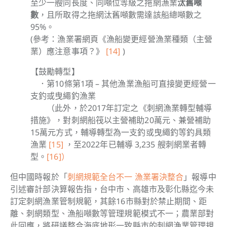
至少一艘同長度、同噸位等級之拖網漁業
汰舊噸
數
，且所取得之拖網汰舊噸數需達該船總噸數之
95%。
(參考：
漁業署網頁《漁船變更經營漁業種類（主營
業）應注意事項？》
[14]
)
【
鼓勵轉型
】
．第10條第1項 – 其他漁業漁船可
直接變更經營
一
支釣或曳繩釣漁業
（此外，於2017年訂定之《刺網漁業轉型輔導
措施》，對刺網船筏以主營補助20萬元、兼營補助
15萬元方式，輔導轉型為一支釣或曳繩釣等釣具類
漁業
[15]
，至2022年已輔導 3,235 艘刺網業者轉
型。
[16]）
但
中國時報於「
刺網規範全台不一 漁業署決整合
」報導中
引述審計部決算報告指，台中市、高雄市及彰化縣迄今未
訂定刺網漁業管制規範，其餘16市縣對於禁止期間、距
離、刺網類型、漁船噸數等管理規範模式不一；農業部對
此回應，將研議整合海底地形一致縣市的刺網漁業管理規