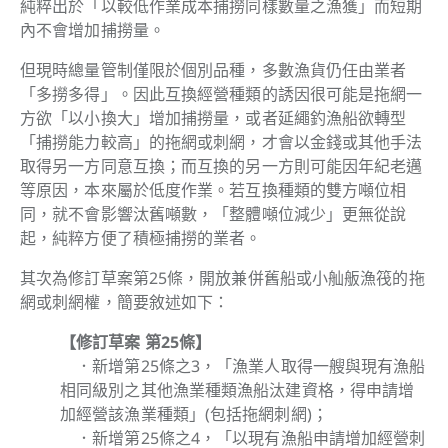
純粹出於「以較低作業成本捕撈同樣數量之漁獲」而短期
內不會增加捕撈量。
但現時總量管制僅限於個別品種，多數漁貨仍任由業者
「多撈多得」。因此互換經營種類的誘因很可能是拖網一
方欲「以小換大」增加捕撈量，或者延繩釣漁船欲轉型
「捕撈能力較高」的拖網或刺網，才會以金錢或其他手法
取得另一方同意互換；而互換的另一方則可能因年紀老邁
等原因，本來屬於低度作業。
若互換種類的雙方噸位相
同，就不會影響汰舊噸數，「整體噸位減少」更無從說
起，純粹方便了積極捕撈的業者。
其次為修訂草案第25條，
開放兼併舊船或小舢舨漁筏的拖
網或刺網權
，簡要敘述如下：
【修訂草案 第25條】
．新增第25條之3，「漁業人取得一艘與現有漁船
相同級別之其他漁業種類漁船汰建資格，得申請增
加經營該漁業種類」(包括拖網刺網)；
．新增第25條之4，「以現有漁船申請增加經營刺