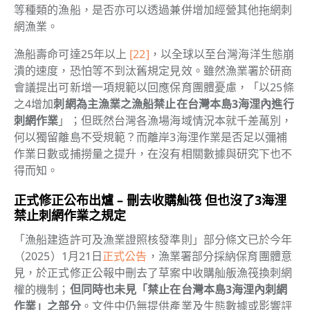
等種類的漁船，是否亦可以透過兼併增加經營其他拖網刺
網漁業。
漁船壽命可達25年以上
[22]
，以全球以至台灣海洋生態崩
潰的速度，恐怕等不到汰舊規定見效。
雖然漁業署於研商
會議提出可新增一項規範以回應保育團體憂慮，「以25條
之4增加
刺網為主漁業之漁船禁止在台灣本島3海浬內進行
刺網作業
」；但既然台灣各漁場海域情況本就千差萬別，
何以獨留離島不受規範？而離岸3海浬作業是否足以彌補
作業日數或捕撈量之提升，在沒有相關數據與研究下也不
得而知。
正式修正公布出爐 – 刪去收購舢筏 但也沒了3海浬
禁止刺網作業之規定
「漁船建造許可及漁業證照核發準則」部分條文已於今年
（2025）1月21日
正式公告
，漁業署部分採納保育團體意
見，於
正式修正公報
中刪去了草案中收購舢舨漁筏換刺網
權的機制；
但同時也未見「禁止在台灣本島3海浬內刺網
作業」之部分
。
文件中仍無提供產業及生態數據或影響評