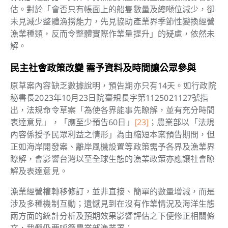
估。對於「會否只有帳面上的船隻數量及總噸位減少，卻
未見減少整體漁撈能力，先見協助產業界季節性變換經營
漁業種類，
反而令整體實際作業量提升」的疑慮，依然未
解。
民主社會政策改變 需予資料及時間讓公眾參與
原草案內容缺乏數據說明，預告期亦只有14天。如行政院
秘書長2023年10月23日院臺規長字第1125021127號指
出，法規命令草案「為使各界能事先瞭解，並有充分時間
表達意見」，「應至少預告60日」
[23]
；農業部以「
法規
內容係授予民眾利益之情形
」為由縮短本案預告期間，但
正如海岸開發案、離岸風機設置等政策需予各界及漁業界
瞭解，會影響台灣以至全球生態的漁業政策亦應讓社會瞭
解及表達意見。
漁業經營權轉移修訂，並非直接、簡單的數量增減，而是
涉及多種機制互動；遺憾見到在沒有作業情況及海洋生態
兩方面的統計分析及預期效果影響評估之下便修正相關條