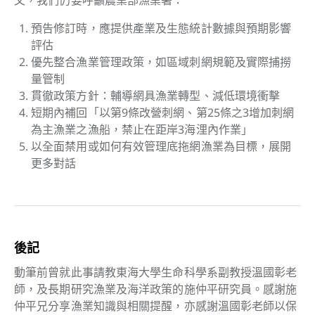
文，我們仍要呼籲農業部漁業署：
預告修訂時，應提供產業及生態統計數據與預期影響
評估
優先整合漁業管理政策，如區域刺網規範及實際捕撈
量管制
貫徹政策方針：輔導網具漁業轉型、減低環境衝擊
短期內補回「以第9條改營刺網、第25條之3增加刺網
為主漁業之漁船，禁止在距岸3海浬內作業」
以全面禁用或如何有效管理底拖網漁業為目標，展開
更多對話
後記
動筆前曾就此事請教東海大學生命科學系副教授溫國彰老
師，及長期研究漁業及海洋政策的施仲平研究員。感謝施
仲平兄分享漁業知識與相關提醒，亦感謝溫國彰老師以保