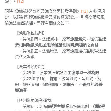
類」。
[12]
現時《漁船建造許可及漁業證照核發準則》
[13]
有多項規
定，以限制整體漁船數量及噸位逐漸減少、引導高環境風
險漁法
自然退場
。整理有關條文如下：
【
漁船噸位限制
】
．第3條 四 – 汰建資格：原有
漁船滅失
，經核准建
造
相同噸數
漁船並繼續
經營相同漁業種類
之資格
．第3條 五 – 汰舊噸數：原有漁船經核准取得汰建
資格之噸數
【
漁業種類綁定
】
．第25條 – 漁業證照登記之
主漁業以一種為限
．第22條第1項 –
拖網
、鮪延繩釣、延繩釣、魷
釣、鰹鮪圍網、鯖鰺圍網、
刺網
等，
不得登記為兼
營漁業
【
限制變更漁業種類
】
．第9條 –
以申請
變更主營業
為拖網為例，
須取得