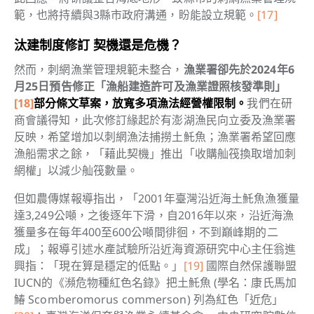
範，也將持續與3縣市政府溝通，盼能設立規範。
[17]
汰建制度修訂 契機還是危機？
然而，刺網漁業管理規範未整合，
漁業署卻先於2024年6
月25日預告修正「漁船建造許可及漁業證照核發準則」
[18]
部分條文草案，放寬多項漁法經營權限制。
我們在研
商會議得知，此次修訂緣起於有澎湖漁民向立委及漁業署
反映，希望增加以刺網漁法捕撈土魠魚；漁業署希望回應
漁船需求之餘，「藉此契機」推出「收購舢筏換取增加刺
網權」以減少舢筏數量。
但如農傳媒報導指出，「2001年臺灣沿近海土魠魚漁獲量
達3,249公噸，之後逐年下滑，自2016年以來，沿近海漁
獲量多在每年400至600公噸間徘徊，不到巔峰期的二
成」；報導引述水產試驗所沿近海資源研究中心主任翁進
興指：「現在算是穩定的低點。」
[19]
國際自然保護聯盟
IUCN的《瀕危物種紅色名錄》把土魠魚 (學名：康氏馬加
鰆 Scomberomorus commerson) 列為紅色「近危」