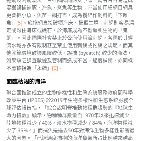
拖網及刺網漁法一直在國際間飽受爭議，兩者皆容易造成
混獲誤捕鯨豚、海龜、鯊魚等生物；不當使用細網目網具
更會把小魚、魚苗一網打盡，成為攪碎作飼料的「下雜
魚」
[5]
。底拖網直接破壞海床、摧毀生境；刺網則容易漂
走或勾住海床或礁石，於海底成為不斷纏死生物的「鬼
網」。因此國際社會禁止於公海使用流刺網，各國於其經
濟水域亦多有限制甚至禁止使用刺網或拖網之規範。而其
他
就算環境破壞風險較低、誤捕 (bycatch) 較少的漁法，
如果缺乏調查數據及管制而造成不當、過度捕撈，亦同樣
不應被視為「永續」
[6]
。
面臨枯竭的海洋
聯合國推動成立的生物多樣性和生態系統服務政府間科學
政策平台 (IPBES) 於2019年生物多樣性和生態系統服務全
球評估報告指，「綜合說明脊椎動物種群趨勢的『地球生
命力指數』顯示，物種種群數量自1970年以來迅速減少，
陸地物種減少了40%，淡水物種減少了84%，海洋物種減
少了 35%。」而捕魚是過去50年對海洋生物多樣性影響最
大的因素。「已達過度捕撈的海洋魚類所占比例越來越高