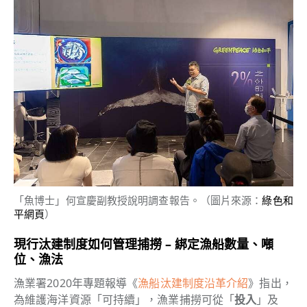
「魚博士」何宣慶副教授說明調查報告。（圖片來源：
綠色和
平網頁
）
現行汰建制度如何管理捕撈 – 綁定漁船數量、噸
位、漁法
漁業署2020年專題報導《
漁船汰建制度沿革介紹
》指出，
為維護海洋資源「可持續」，漁業捕撈可從「
投入
」及