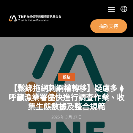
捐款支持
觀點
【鬆綁拖網刺網權轉移】疑慮多 ⧫
呼籲漁業署儘快進行調查作業、收
集生態數據及整合規範
2025 年 3 月 27 日