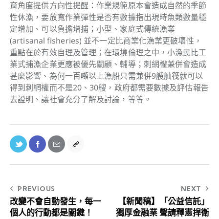
育角度提供方向性提醒：作業規範原本會造成自然的季節
性休漁，要放寬作業彈性是否有數據指出現時魚類數量穩
定增加、可以負擔增捕；小型、家庭式傳統漁業
(artisanal fisheries) 並不一定比商業化漁業更破壞性，
重點在於有效自理及管理；在環境倫理之中，小漁民比工
業式捕漁企業更應被優先關顧、輔導；刺網權兼併會造成
甚麼影響、為何一百噸以上漁船只需兼併9艘舢筏就可以
得到刺網權而不是20、30艘，政府都需要數據及評估報告
去證明、讓社會充分了解及討論，等等。
PREVIOUS
NEXT
改變不會自動發生，每一
【新聞稿】「公益信託」
個人的行動都是關鍵！
獨厚金融業 聲請釋憲捍衛