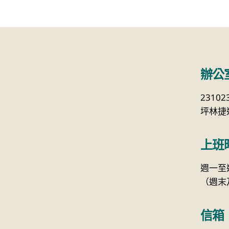
辦公
2310
坪林捷運
上班
週一至週五
（週末
信箱