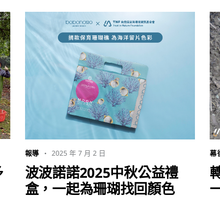
2025 年 7 月 2 日
報導
幕
多
波波諾諾2025中秋公益禮
盒，一起為珊瑚找回顏色