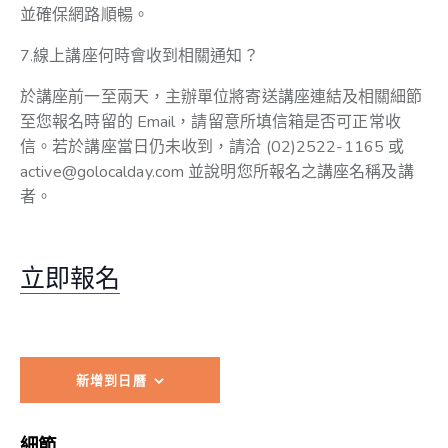
並確保網路順暢。
7.線上講座何時會收到相關通知？
於講座前一至兩天，主辦單位將寄送講座連結及相關細節
至您報名時留的 Email，請留意所填信箱是否可正常收
信。若於講座當日仍未收到，請洽 (02)2522-1165 或
active@golocalday.com 並說明您所報名之講座名稱及講
者。
立即報名
新增到日曆
細節