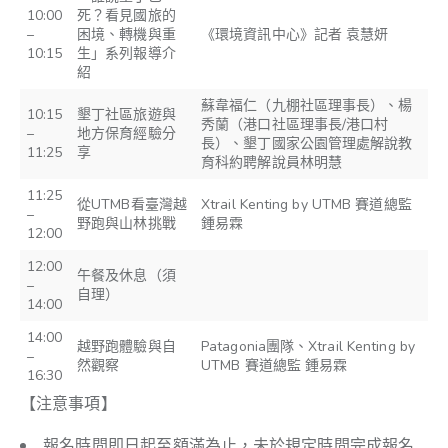
10:00
死？看見國旅的
–
困境、轉機與重
《環境資訊中心》記者 袁慧妍
10:15
生」系列報導介
紹
蘇韋福仁（九棚社區理事長）、楊
10:15
墾丁社區旅遊與
秀蘭（港口社區理事長/港口村
–
地方保育經驗分
長）、墾丁國家公園管理處解說教
11:25
享
育科約聘解說員林明慧
11:25
從UTMB看臺灣越
Xtrail Kenting by UTMB 賽道總監
–
野跑與山林挑戰
鍾易霖
12:00
12:00
午餐及休息（須
–
自理）
14:00
14:00
越野跑體驗與自
Patagonia團隊、Xtrail Kenting by
–
然觀察
UTMB 賽道總監 鍾易霖
16:30
【注意事項】
報名時間即日起至額滿為止，未於規定時間完成報名