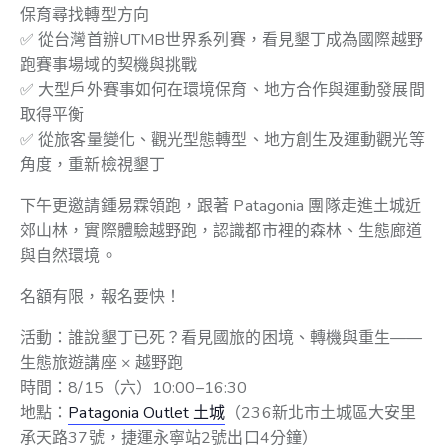
保育尋找轉型方向
✅ 從台灣首辦UTMB世界系列賽，看見墾丁成為國際越野
跑賽事場域的契機與挑戰
✅ 大型戶外賽事如何在環境保育、地方合作與運動發展間
取得平衡
✅ 從旅客量變化、觀光型態轉型、地方創生及運動觀光等
角度，重新檢視墾丁
下午更邀請鍾易霖領跑，跟著 Patagonia 團隊走進土城近
郊山林，實際體驗越野跑，認識都市裡的森林、生態廊道
與自然環境。
名額有限，報名要快！
活動：誰說墾丁已死？看見國旅的困境、轉機與重生——
生態旅遊講座 × 越野跑
時間：8/15（六）10:00–16:30
地點：
Patagonia Outlet 土城
（236新北市土城區大安里
承天路37號，捷運永寧站2號出口4分鐘）