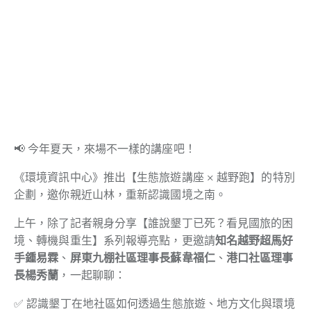
📢 今年夏天，來場不一樣的講座吧！
《環境資訊中心》推出【生態旅遊講座 × 越野跑】的特別
企劃，邀你親近山林，重新認識國境之南。
上午，除了記者親身分享【誰說墾丁已死？看見國旅的困
境、轉機與重生】系列報導亮點，更邀請
知名越野超馬好
手鍾易霖
、
屏東九棚社區理事長蘇韋福仁
、
港口社區理事
長楊秀蘭
，一起聊聊：
✅ 認識墾丁在地社區如何透過生態旅遊、地方文化與環境