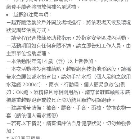
繳費手續者將開放候補名單遞補。
越野跑注意事項：
－越野跑活動於戶外開放場域進行，將依現場天候及環境
狀況調整活動方式。
－請全程配合教練及助教指示，於指定安全區域內活動。
－活動期間如有任何身體不適，請立即告知工作人員，由
主辦單位協助處理。
－本活動限年滿14 歲（含）以上者參加。
－本次活動將設有補給點，越野跑有技術地形路段，請攜
帶水壺腰包或水袋背包，請勿手持水瓶（個人足夠之飲用
水建議 2000cc）、雨衣、行動糧、個人簡易急救包(例
如：OK繃、酒精棉片等相關用品)、請穿著鞋底顆粒未磨
損嚴重越野跑鞋或較具止滑功能且顆粒明顯跑鞋。
－建議攜帶裝備：袖套、腿套、手套、雨褲、替換衣物一
套（請依個人需求攜帶）
－若有以下情況，請審慎評估自身健康狀況，切勿勉強參
加：
* 不明原因頭暈