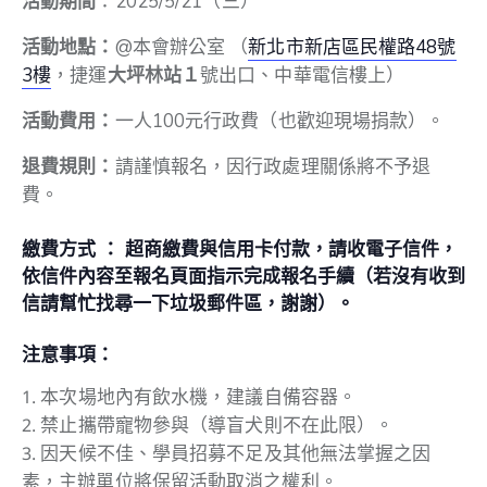
活動期間
：2025/5/21（三）
活動地點：
@本會辦公室 （
新北市新店區民權路48號
3樓
，捷運
大坪林站１
號出口、中華電信樓上）
活動費用：
一人100元行政費（也歡迎現場捐款）。
退費規則：
請謹慎報名，因行政處理關係將不予退
費。
繳費方式 ： 超商繳費與信用卡付款，
請收電子信件，
依信件內容至報名頁面指示完成報名手續（若沒有收到
信請幫忙找尋一下垃圾郵件區，謝謝）。
注意事項：
本次場地內有飲水機，建議自備容器。
禁止攜帶寵物參與（導盲犬則不在此限）。
因天候不佳、學員招募不足及其他無法掌握之因
素，主辦單位將保留活動取消之權利。