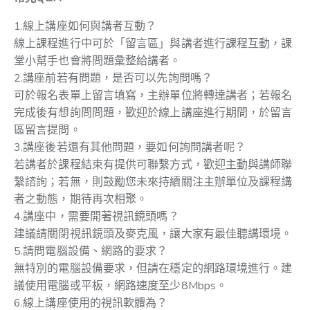
1.線上講座如何與講者互動？
線上課程進行中可於「留言區」與講者進行課程互動，課
堂小幫手也會將問題彙整給講者。
2.講座前若有問題，是否可以先詢問嗎？
可於報名表單上留言填寫，主辦單位將轉達講者；若報名
完成後有想詢問問題，歡迎於線上講座進行期間，於留言
區留言提問。
3.講座後若還有其他問題，要如何詢問講者呢？
若講者於課程結束有提供可聯繫方式，歡迎主動與講師聯
繫諮詢；若無，則鼓勵您未來持續關注主辦單位及課程講
者之動態，期待再次相聚。
4.講座中，需要開著視訊鏡頭嗎？
建議請關閉視訊鏡頭及麥克風，讓大家有最佳聽講環境。
5.請問電腦設備、網路的要求？
無特別的電腦設備要求，但請在穩定的網路環境進行。建
議使用電腦或平板，網路速度至少8Mbps。
6.線上講座使用的視訊軟體為？