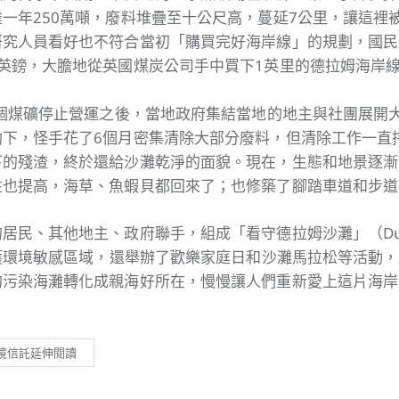
一年250萬噸，廢料堆疊至十公尺高，蔓延7公里，讓這裡
究人員看好也不符合當初「購買完好海岸線」的規劃，國民信
英鎊，大膽地從英國煤炭公司手中買下1英里的德拉姆海岸
一個煤礦停止營運之後，當地政府集結當地的地主與社團展開
下，怪手花了6個月密集清除大部分廢料，但清除工作一直持
下的殘渣，終於還給沙灘乾淨的面貌。現在，生態和地景逐漸
性也提高，海草、魚蝦貝都回來了；也修築了腳踏車道和步道
居民、其他地主、政府聯手，組成「看守德拉姆沙灘」（Durha
守護環境敏感區域，還舉辦了歡樂家庭日和沙灘馬拉松等活動
的污染海灘轉化成親海好所在，慢慢讓人們重新愛上這片海岸
境信託延伸閱讀