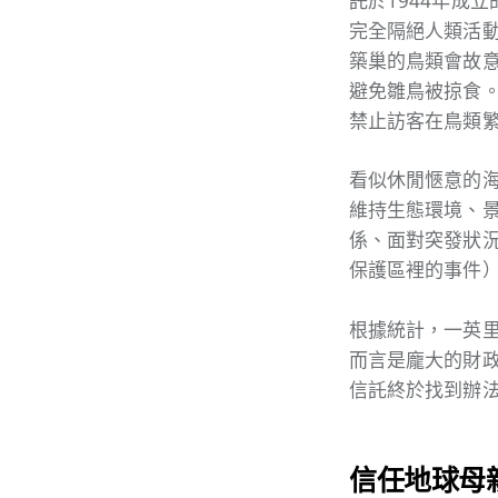
託於1944年成
完全隔絕人類活動。
築巢的鳥類會故
避免雛鳥被掠食。
禁止訪客在鳥類
看似休閒愜意的
維持生態環境、
係、面對突發狀
保護區裡的事件
根據統計，一英里
而言是龐大的財
信託終於找到辦
信任地球母