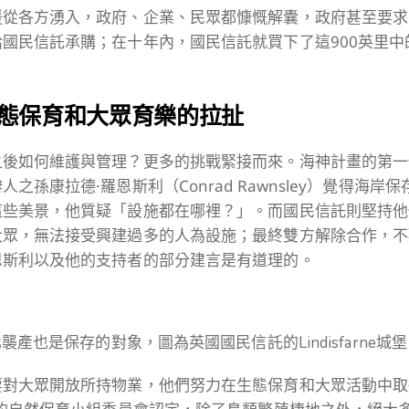
援從各方湧入，政府、企業、民眾都慷慨解囊，政府甚至要求
國民信託承購；在十年內，國民信託就買下了這900英里中的
生態保育和大眾育樂的拉扯
之後如何維護與管理？更多的挑戰緊接而來。海神計畫的第一
之孫康拉德·羅恩斯利（Conrad Rawnsley）覺得海岸
這些美景，他質疑「設施都在哪裡？」。而國民信託則堅持他
大眾，無法接受興建過多的人為設施；最終雙方解除合作，不
恩斯利以及他的支持者的部分建言是有道理的。
襲產也是保存的對象，圖為英國國民信託的Lindisfarne城
要對大眾開放所持物業，他們努力在生態保育和大眾活動中取