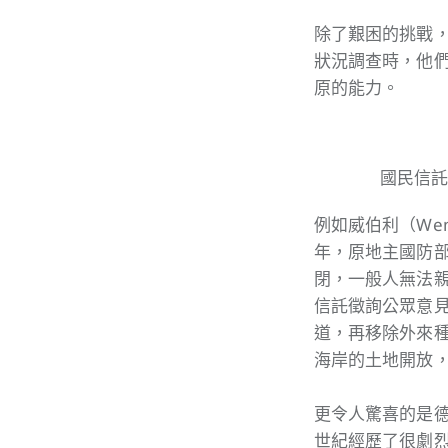
除了艱困的挑戰，
狀況調查時，他
原的能力。
國民信託
例如威伯利（Wem
年，原地主國防部
閉，一般人無法親
信託徵詢公眾意
道，再移除外來
海岸的土地開放
更令人驚喜的是德
世紀經歷了很劇