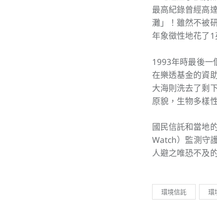
最高紀錄曾經高達
灘」！雖然不被研
年象徵性地花了1
1993年時最後
在樂透基金的資助
大海則洗去了剩
原貌，生物多樣
國民信託和當地的
Watch）監測
人避之唯恐不及
環境信託
環