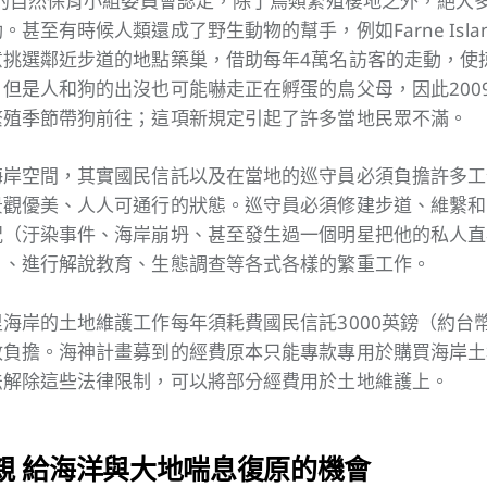
立的自然保育小組委員會認定，除了鳥類繁殖棲地之外，絕大
甚至有時候人類還成了野生動物的幫手，例如Farne Isla
意挑選鄰近步道的地點築巢，借助每年4萬名訪客的走動，使
但是人和狗的出沒也可能嚇走正在孵蛋的鳥父母，因此200
繁殖季節帶狗前往；這項新規定引起了許多當地民眾不滿。
海岸空間，其實國民信託以及在當地的巡守員必須負擔許多工
景觀優美、人人可通行的狀態。巡守員必須修建步道、維繫和
況（汙染事件、海岸崩坍、甚至發生過一個明星把他的私人直
）、進行解說教育、生態調查等各式各樣的繁重工作。
海岸的土地維護工作每年須耗費國民信託3000英鎊（約台幣
政負擔。海神計畫募到的經費原本只能專款專用於購買海岸土
法解除這些法律限制，可以將部分經費用於土地維護上。
親 給海洋與大地喘息復原的機會