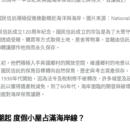
民信託積極促進推動親近海洋與海岸。圖片來源：National T
國民信託成立120周年紀念。國民信託成立的宗旨是為了大眾
們透過受贈、購買等方式取得土地、房舍等物業，並藉由信託
夠轉讓挪作他用而永久保存。
之初，他們積極入手英國鄉村的開放空間，維護鄉村的地景以
，國民信託的保育目標轉向自然保育、歷史與考古資產保存，
1930年代開始，因為法令及稅制修不被轉改，許多城堡及
託以獲得遺產稅減免。到了60年代，海岸面臨的開發與破
極面對海岸保育議題。
潮起 度假小屋占滿海岸線？