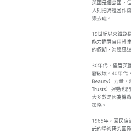
英國是個島國，
人則把海邊當作
樂去處。
19世紀以來鐵路
能力購買自用轎車
的假期，海邊迅
30年代，儘管英
發破壞。40年代，新
Beauty）力量
Trusts）運
大多數是因為機
策略。
1965年，國民
託的學術研究團