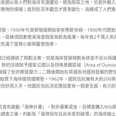
但長期以來人們對海洋充滿懼怕，視為險惡之地，也是外敵入
廢棄物的墳場；直到近百年觀念才逐漸變化，海邊成了人們喜
開發、1930年代受薪階級開始享有帶薪休假、1950年代開
，這幾項因素使濱海度假逐漸蔚為風潮，每年有2千萬人到
速充滿了度假小屋與露營拖車。
國已經通過了規劃法案，但是海岸發展規劃系統並不足以保
的法規賦予國家公園以及特殊景觀區域（Area of Outstandin
，減緩了些許開發壓力；二戰後開始在英國各地蓬勃發展的野生物信
動也開始買下海岸線阻擋開發。1962年，國民信託擁有大約200
緣恰好而入手，但國民信託決定應該要有一個更全面、有力的
信託宣布啟動「海神計畫」，對外募集資金，目標是購入900
隊調查之後，判斷為「值得保存且尚未受到破壞」的海岸線土