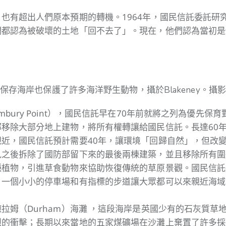
也有超出人們原本預期的轉機。1964年，國民信託委託研
們都認為被破壞的土地「回不去了」。現在，他們認為當初是
保存海岸也保護了許多海洋野生動物，攝於Blakeney。攝
bury Point），國民信託早在70年前就將之列為優先保育
移除大部分地上建物，將所有權轉讓給國民信託。長達60
近，國民信託預計需要40年，讓環境「回歸自然」，但改
見之後拆除了國防部留下來的最後兩棟建築，並且移除所有圍
種植物，引進草食動物來協助恢復傳統的草原景觀。國民信託
，一個小小的停車場和有指標的步道讓大眾都可以來親近海域
拉姆（Durham）海灘 ，這段海岸是英國少有的石灰質草
烈的衝擊；長期以來當地的五家煤礦場在沙灘上棄置了許多採