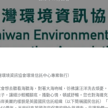
灣環境資訊協會環境信託中心專案執行）
就會想去聽看海聽海，對著大海吶喊，彷彿讓汪洋洗去煩憂。
鞋子，讓細沙輕觸腳底，搔動心情，頓感舒暢。您也對海邊充
海岸美麗的樣貌是英國國民信託組織（以下簡稱國民信託）「
50周年，半世紀來英國海岸保育的變化與得失，且讓我們