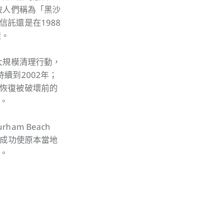
被人們稱為「黑沙
託還是在1988
線。
大規模清理行動，
續到2002年；
恢復被破壞前的
。
m Beach
，成功使原本當地
。