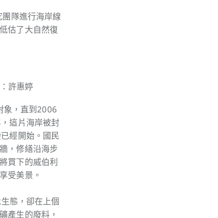
究團隊進行海岸線
低估了大自然復
影：許惠婷
對象，直到2006
年，這片海岸被封
變已經開始。國民
牆，修繕沿海步
將買下的威伯利
享受美景。
地生態，卻在上個
礦產生的廢料，