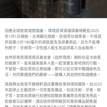
因應全球旅遊減塑倡議， 環境部資源循環署規範從2025
年1月1日開始，台灣觀光旅館、民宿等住宿業者，不得提
供容量小於180毫升的液態盥洗及保養用品，且也不能陳
列梳子、牙刷等一次性個人衛生用品供客人自由取用。
自然保育與環境資訊基金會（自然環資）期盼在這次政策
的推進下，能有越來越多人能一起落實友善地球的行動，
不管是一般民眾到企業組織，都可以從日常中實踐綠色生
活，共同實踐我們的願景——建構人與自然的和諧關係。
很高興台南安平雅樂軒酒店響應政策與環保趨勢，自2025
年起停止主動提供一次性客房備品，包括牙刷、牙膏、梳
子等，並提前透過行前通知提醒旅客攜帶自用盥洗用品。
如旅客忘記攜帶，酒店提供透明親民的客房備品銷售服