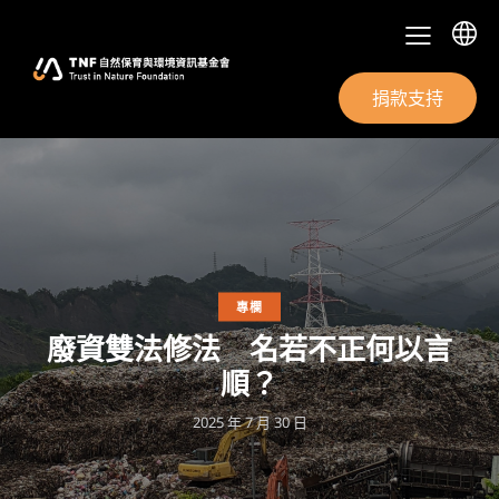
捐款支持
專欄
廢資雙法修法 名若不正何以言
順？
2025 年 7 月 30 日