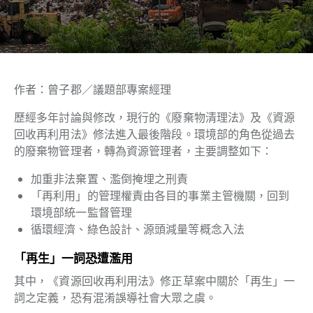
作者：曾子郡／議題部專案經理
歷經多年討論與修改，現行的《廢棄物清理法》及《資源
回收再利用法》修法進入最後階段。環境部的角色從過去
的廢棄物管理者，轉為資源管理者，主要調整如下：
加重非法棄置、濫倒掩埋之刑責
「再利用」的管理權責由各目的事業主管機關，回到
環境部統一監督管理
循環經濟、綠色設計、源頭減量等概念入法
「再生」一詞恐遭濫用
其中，《資源回收再利用法》修正草案中關於「再生」一
詞之定義，恐有混淆誤導社會大眾之虞。