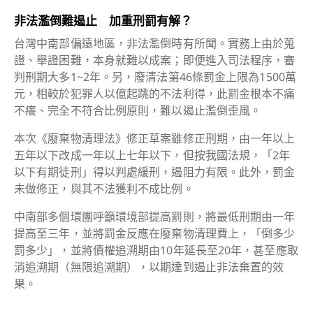
非法濫倒難遏止 加重刑罰有解？
台灣中南部偏遠地區，非法濫倒時有所聞。實務上由於蒐
證、舉證困難，本身就難以成案；即便進入司法程序，審
判刑期大多1~2年。另，廢清法第46條罰金上限為1500萬
元，相較於犯罪人以億起跳的不法利得，此罰金根本不痛
不癢、完全不符合比例原則，難以遏止濫倒歪風。
本次《廢棄物清理法》修正草案雖修正刑期，由一年以上
五年以下改成一年以上七年以下，但按我國法規，「2年
以下有期徒刑」得以判處緩刑，遏阻力有限。此外，罰金
未做修正，與其不法獲利不成比例。
中南部多個環團呼籲環境部提高罰則，將最低刑期由一年
提高至三年，並將罰金反應在廢棄物清理費上，「倒多少
罰多少」，並將債權追溯期由10年延長至20年，甚至應取
消追溯期（無限追溯期），以期達到遏止非法棄置的效
果。