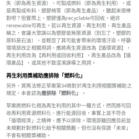
失（即為再生資源），可製成燃料（即為再生利用），或
是再製成布料、塑膠椅等（即為再生產品），聽起來很棒
對吧？但實際上，塑膠僅為recyclable可回收，絕非
renewable可再生。若以再生資源、再生利用、再生產品
稱之，會讓大眾誤以為塑膠是無限資源（別忘了，塑膠的
原料是石油），並輕忽了其可能會帶來的環境汙染。呼籲
環境部改正相關用詞，應將再生資源改為【循環資源】，
再生利用改為【再利用或回收利用】，再生產品改為【循
環產品】，或其他不致混淆誤導之用詞。
再生利用獎補助應排除「燃料化」
另外，資再法修正草案第34條對於再生利用相關獎補助之
規定，本會認為
應排除「燃料化」
。
草案將燃料化視為再生利用的其中一種方式，然而將可回
收再利用資源燃料化、進行能源回收，事實上並不符合
「循環經濟」之精神，應予以排除。環境部雖回應目前並
未規劃針對燃料化給予相關獎勵，但也沒有保證「未來」
不會有相關獎補助。