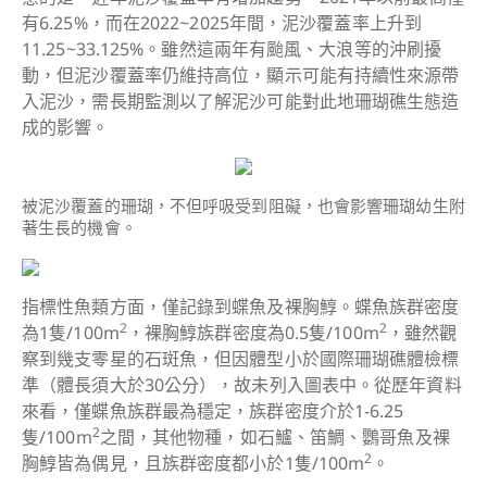
有6.25%，而在2022~2025年間，泥沙覆蓋率上升到
11.25~33.125%。雖然這兩年有颱風、大浪等的沖刷擾
動，但泥沙覆蓋率仍維持高位，顯示可能有持續性來源帶
入泥沙，需長期監測以了解泥沙可能對此地珊瑚礁生態造
成的影響。
被泥沙覆蓋的珊瑚，不但呼吸受到阻礙，也會影響珊瑚幼生附
著生長的機會。
指標性魚類方面，僅記錄到蝶魚及裸胸鯙。蝶魚族群密度
2
2
為1隻/100m
，裸胸鯙族群密度為0.5隻/100m
，雖然觀
察到幾支零星的石斑魚，但因體型小於國際珊瑚礁體檢標
準（體長須大於30公分），故未列入圖表中。從歷年資料
來看，僅蝶魚族群最為穩定，族群密度介於1-6.25
2
隻/100m
之間，其他物種，如石鱸、笛鯛、鸚哥魚及裸
2
胸鯙皆為偶見，且族群密度都小於1隻/100m
。