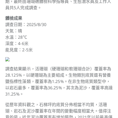
期，最終由珊瑚礁體檢科學指導員、生態潛水員及工作人
員共5人完成調查。
體檢成果
調查日期：2025/8/30
天氣：晴
水溫：28℃
深度：4-6米
能見度：2-5米
調查結果顯示，活珊瑚（硬珊瑚和軟珊瑚合計）覆蓋率為
28.125%，以硬珊瑚為主要組成。生物類別底質還有營養
鹽指標性藻類，覆蓋率為1.25%。在非生物底質類型中，
以岩石最多，覆蓋率為36.25%，其次為泥沙，覆蓋率高達
31.25%。
從歷年資料觀之，石梯坪的底質分佈相當不均質，活珊
瑚、岩石及泥沙覆蓋率在年間的變動幅度相當大。值得注
意的是，近年泥沙覆蓋率有增加趨勢，2021年以前最高僅