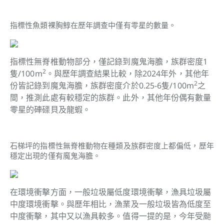
指標性魚類裸胸鯙在歷年調查中僅有零星的數量。
指標性無脊椎動物部分，僅記錄到魔鬼海膽，族群密度1
2
隻/100m
。與歷年調查結果比較，除2024年外，其他年
2
份皆記錄到魔鬼海膽，族群密度介於0.25-6隻/100m
之
間，推測此處有較穩定的族群。此外，其他年份偶有數量
零星的硨磲貝及龍蝦。
石梯坪的指標性無脊椎動物在種類及族群密度上都偏低，歷年
穩定出現的僅有魔鬼海膽。
在環境衝擊方面，一般垃圾屬低度環境衝擊，漁具垃圾屬
中度環境衝擊。與歷年相比，漁業及一般垃圾皆為低度至
中度衝擊，其中又以漁具較多。值得一提的是，今年受颱