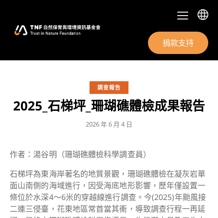
捐款支持
調查報告
2025_石梯坪_珊瑚礁體檢成果報告
2026 年 6 月 4 日
作者：湯谷明（珊瑚礁體檢科學調查員）
石梯坪為東海岸著名的地質景觀，珊瑚礁體檢在凝灰岩單
面山南側的海域進行，因受海底地形影響，歷年僅設置一
條位於水深4～6米的穿越線進行調查。今(2025)年颱風接
二連三侵臺，花東地區常首當其衝，導致調查行程一再延