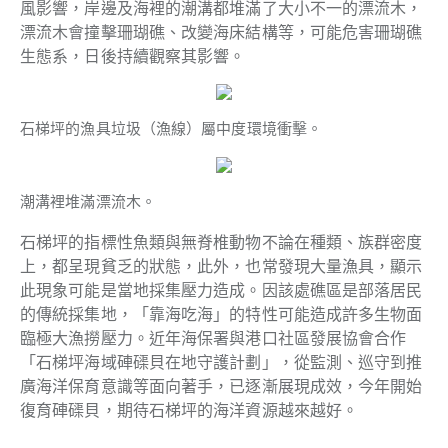
風影響，岸邊及海裡的潮溝都堆滿了大小不一的漂流木，
漂流木會撞擊珊瑚礁、改變海床結構等，可能危害珊瑚礁
生態系，日後持續觀察其影響。
石梯坪的漁具垃圾（漁線）屬中度環境衝擊。
潮溝裡堆滿漂流木。
石梯坪的指標性魚類與無脊椎動物不論在種類、族群密度
上，都呈現貧乏的狀態，此外，也常發現大量漁具，顯示
此現象可能是當地採集壓力造成。因該處礁區是部落居民
的傳統採集地，「靠海吃海」的特性可能造成許多生物面
臨極大漁撈壓力。近年海保署與港口社區發展協會合作
「石梯坪海域硨磲貝在地守護計劃」，從監測、巡守到推
廣海洋保育意識等面向著手，已逐漸展現成效，今年開始
復育硨磲貝，期待石梯坪的海洋資源越來越好。