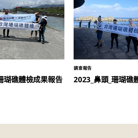
調查報告
翬_珊瑚礁體檢成果報告
2023_鼻頭_珊瑚