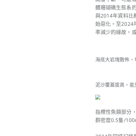
體珊瑚礁生態系
與2014年資料
始惡化。至202
率減少的緣故，
海底大岩塊散佈，
泥沙覆蓋度高，能
指標性魚類部分，
群密度0.5隻/100