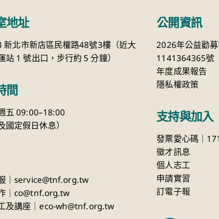
室地址
公開資訊
23 新北市新店區民權路48號3樓（近大
2026年公益勸
站 1 號出口，步行約 5 分鐘）
1141364365號
年度成果報告
隱私權政策
時間
 09:00–18:00
支持與加入
及國定假日休息）
發票愛心碼｜171
徵才訊息
個人志工
申請實習
服｜
service@tnf.org.tw
訂電子報
作
｜
co@tnf.org.tw
及講座｜eco-wh@tnf.org.tw