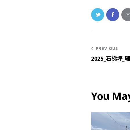
PREVIOUS
2025_石梯坪
You May