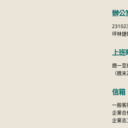
辦公
2310
坪林捷運
上班
週一至週五
（週末
信箱
一般客
企業合
企業志工