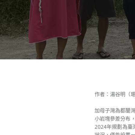
作者：湯谷明（
加母子灣為都蘭
小岩塊參差分布，
2024年規劃為
狀況，僅能設置一