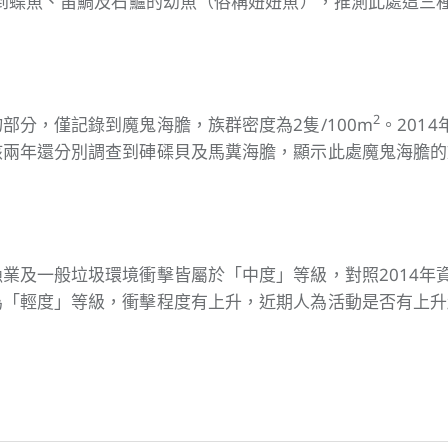
錄到蝶魚、笛鯛及石鱸的幼魚（俗稱妞妞魚），推測此處這三
2
部分，僅記錄到魔鬼海膽，族群密度為2隻/100m
。2014
該兩年還分別調查到硨磲貝及馬糞海膽，顯示此處魔鬼海膽的
業及一般垃圾環境衝擊皆屬於「中度」等級，對照2014年
為「輕度」等級，衝擊程度有上升，近期人為活動是否有上升