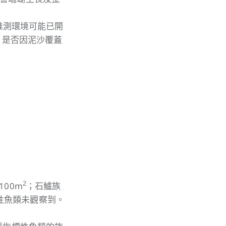
推測環境可能已開
%，是否因泥沙覆蓋
2
00m
；石鱸族
性魚類未觀察到。