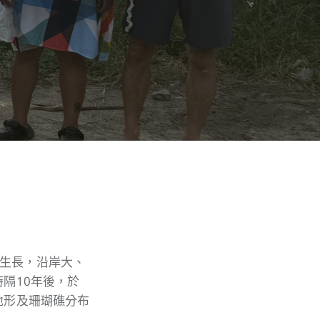
生長，沿岸大、
隔10年後，於
地形及珊瑚礁分布