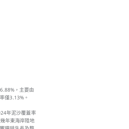
.88%，主要由
僅3.13%。
024年泥沙覆蓋率
十幾年東海岸陸地
響珊瑚生長及整