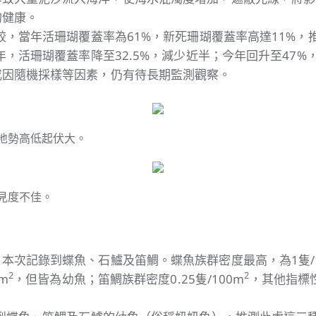
的健康。
比較，當年活珊瑚覆蓋率為61%，新死珊瑚覆蓋率高達11%，
4年，活珊瑚覆蓋率降至32.5%，減少近半；今年回升至47
或因隨機採樣等因素，仍有待長期監測觀察。
地勢高低起伏大。
見度不佳。
本次記錄到蝶魚、石鱸及笛鯛。蝶魚族群密度最高，為1隻/1
2
2
m
，但皆為幼魚；笛鯛族群密度0.25隻/100m
，其他指標