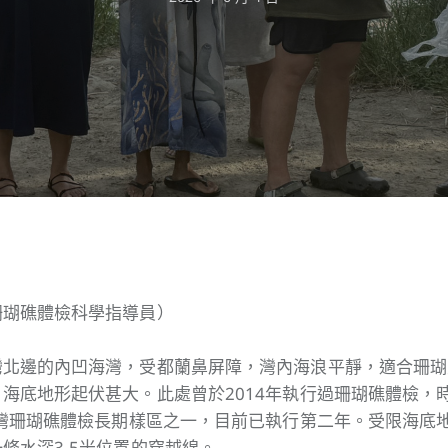
珊瑚礁體檢科學指導員）
灣北邊的內凹海灣，受都蘭鼻屏障，灣內海浪平靜，適合珊瑚
海底地形起伏甚大。此處曾於2014年執行過珊瑚礁體檢，時
臺灣珊瑚礁體檢長期樣區之一，目前已執行第二年。受限海底
條水深3-5米位置的穿越線。