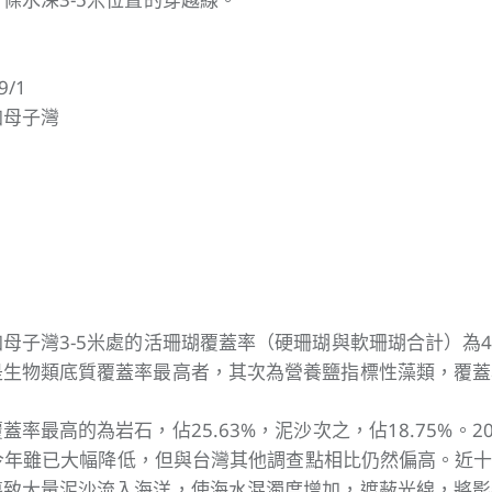
/1
加母子灣
母子灣3-5米處的活珊瑚覆蓋率（硬珊瑚與軟珊瑚合計）為46
生物類底質覆蓋率最高者，其次為營養鹽指標性藻類，覆蓋率
率最高的為岩石，佔25.63%，泥沙次之，佔18.75%。2
%，今年雖已大幅降低，但與台灣其他調查點相比仍然偏高。近
導致大量泥沙流入海洋，使海水混濁度增加，遮蔽光線，將影