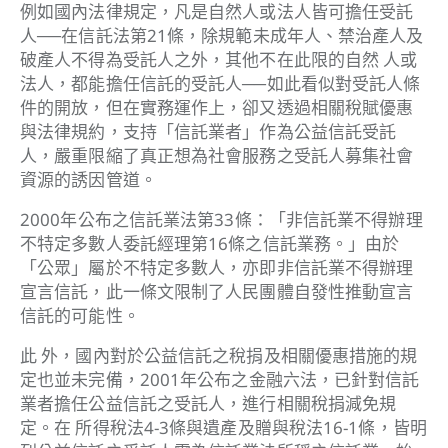
例如國內法律規定，凡是自然人或法人皆可擔任受託
人──在信託法第21條，除規範未成年人、禁治產人及
破產人不得為受託人之外，其他不在此限的自然 人或
法人，都能擔任信託的受託人──如此看似對受託人條
件的開放，但在實務運作上，卻又透過相關稅賦優惠
與法律規約，支持「信託業者」作為公益信託受託
人，嚴重限縮了真正想為社會服務之受託人募集社會
資源的誘因管道。
2000年公布之信託業法第33條：「非信託業不得辦理
不特定多數人委託經理第16條之信託業務。」由於
「公眾」屬於不特定多數人，亦即非信託業不得辦理
宣言信託，此一條文限制了人民團體自發性推動宣言
信託的可能性。
此 外，國內對於公益信託之稅捐及相關優惠措施的規
定也並未完備，2001年公布之金融六法，已針對信託
業者擔任公益信託之受託人，進行相關稅捐減免規
定。在 所得稅法4-3條與遺產及贈與稅法16-1條，皆明