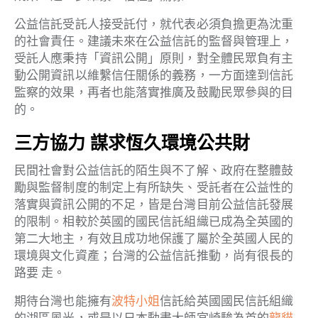
公益信託受託人接受託付，就代表必須負擔更為沈重
的社會責任。建議未來在公益信託的監督與管理上，
受託人應秉持「資訊公開」原則，對全體民眾負有主
動公開資訊以維繫信任關係的義務，一方面達到信託
監察的效果，再者也能落實推廣及鼓勵民眾參與的目
的。
三方協力 謀求恆久環境公共財
民間社會對公益信託的陌生與不了解、政府在整體鼓
勵與監督制度的制定上有所缺失、受託者在公益性的
落實與資訊公開的不足，皆是台灣目前公益信託發展
的限制。相較於英國的國民信託組織已成為全英國的
第二大地主，有效且成功地保護了屬於全英國人民的
環境與文化資產；台灣的公益信託推動，尚有很長的
路要 走。
期待台灣也能擁有
波特小姐
信託給英國國民信託組織
的湖區風光，或是以日本動畫大師宮崎駿為首的
龍貓