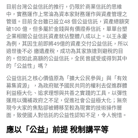
目前台灣公益信託的推行，仍限於商業信託的思維
中，實務運作上常淪為資本家財務運作與資產管理之
管道。目前全台雖已設立48 個公益信託，資產總額突
破100 億，但多屬於金錢與有價證券信託，單單台塑
企業相關公益信託資產就佔整體八成以上。以王永慶
為例，其因生前即將49億的資產交付公益信託，所以
過世後不必 繳遺產稅，成功為其家族達到避稅的目
的。但如此高額的公益信託，全民曾感受或得到其中
的「公益性」嗎？
公益信託之核心價值原為「擴大公民參與」與「有效
募集資源」，為政府賦予國民共同的權利去促進群體
利益極大化、追求理想與共善之實踐的工具，以彈性
運用以彌補政府之不足，促進社會公益極大化；無奈
現今大家的焦點卻被轉移至較為現實的技術操作層
面，致使國人對信託的公益性認知不足，令人惋惜。
應以「公益」前提 稅制講平等