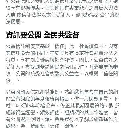
列公益信託之受託人需為信託業法所稱之信託業，始
得享有稅捐優惠。但其他具有專業能力之自然人與法
人雖 依信託法得以擔任受託人，卻未能得到公平的稅
法優惠。
資訊要公開 全民共監督
公益信託制度奠基於「信任」此一社會價值中，與商
業信託最大的不同，在於其具有追求社會群體公益之
特質，享有制度優惠與社會評價。因此，公益信託之
受託人，實受到全體國民之信任託付，有必要更為審
慎、公開的接受社會檢驗其公益性，以維繫「信任關
係」。
以英國國民信託組織為例，該組織每年會在自己的網
站公布組織的年度報告與帳目，供一般民眾閱覽、下
載；每3到5年亦會公布、修正其長期發展策略，對 於
組織資產經營、績效評估、短期標的與工作進度，皆
有公開資訊說明，讓社會民眾得以了解該組織運作之
成果，進一步維繫「信任」關係。